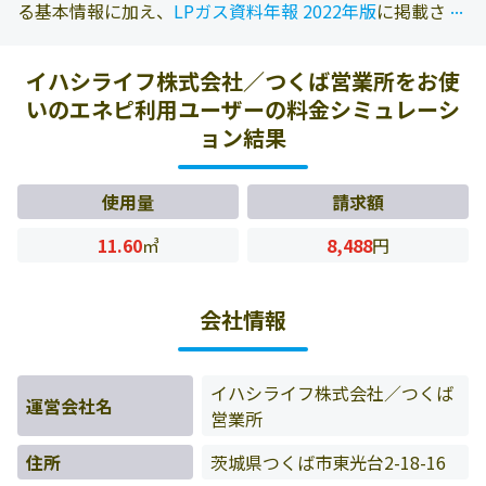
...
...
る基本情報に加え、
LPガス資料年報 2022年版
に掲載され
ている情報を参照しております。また、エネピにお問い合
わせ頂いたお客様の料金データをもとに料金情報などを表
イハシライフ株式会社／つくば営業所をお使
示しています。
いのエネピ利用ユーザーの料金シミュレーシ
ョン結果
使用量
請求額
11.60
㎥
8,488
円
会社情報
イハシライフ株式会社／つくば
運営会社名
営業所
住所
茨城県つくば市東光台2-18-16