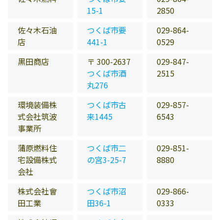
15-1
2850
佐々木石油
つくば市要
029-864-
店
441-1
0529
黒田商店
〒 300-2637
029-847-
つくば市酒
2515
丸276
環境装備株
つくば市古
029-857-
式会社筑波
来1445
6543
事業所
蒲原燃料住
つくば市二
029-851-
宅設備株式
の宮3-25-7
8880
会社
株式会社會
つくば市沼
029-866-
田工業
田36-1
0333