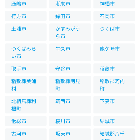
鹿嶋市
潮来市
神栖市
行方市
鉾田市
石岡市
土浦市
かすみがう
つくば市
ら市
つくばみら
牛久市
龍ケ崎市
い市
取手市
守谷市
稲敷市
稲敷郡美浦
稲敷郡阿見
稲敷郡河内
村
町
町
北相馬郡利
筑西市
下妻市
根町
常総市
桜川市
結城市
古河市
坂東市
結城郡八千