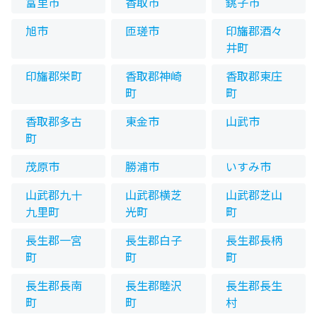
富里市
香取市
銚子市
旭市
匝瑳市
印旛郡酒々
井町
印旛郡栄町
香取郡神崎
香取郡東庄
町
町
香取郡多古
東金市
山武市
町
茂原市
勝浦市
いすみ市
山武郡九十
山武郡横芝
山武郡芝山
九里町
光町
町
長生郡一宮
長生郡白子
長生郡長柄
町
町
町
長生郡長南
長生郡睦沢
長生郡長生
町
町
村