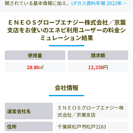
...
...
開されている基本情報に加え、
LPガス資料年報 2022年版
に掲載されている情報を参照しております。また、エネピ
にお問い合わせ頂いたお客様の料金データをもとに料金情
ＥＮＥＯＳグローブエナジー株式会社／京葉
報などを表示しています。
支店をお使いのエネピ利用ユーザーの料金シ
ミュレーション結果
使用量
請求額
28.80
㎥
12,250
円
会社情報
ＥＮＥＯＳグローブエナジー株
運営会社名
式会社／京葉支店
住所
千葉県松戸市松戸2163