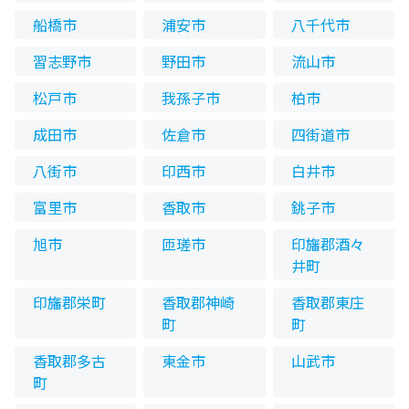
船橋市
浦安市
八千代市
習志野市
野田市
流山市
松戸市
我孫子市
柏市
成田市
佐倉市
四街道市
八街市
印西市
白井市
富里市
香取市
銚子市
旭市
匝瑳市
印旛郡酒々
井町
印旛郡栄町
香取郡神崎
香取郡東庄
町
町
香取郡多古
東金市
山武市
町