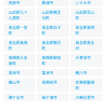
茂原市
勝浦市
いすみ市
山武郡九十
山武郡横芝
山武郡芝山
九里町
光町
町
長生郡一宮
長生郡白子
長生郡長柄
町
町
町
長生郡長南
長生郡睦沢
長生郡長生
町
町
村
夷隅郡大多
夷隅郡御宿
木更津市
喜町
町
君津市
富津市
鴨川市
館山市
南房総市
安房郡鋸南
町
鎌ケ谷市
袖ケ浦市
大網白里市