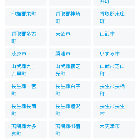
井町
印旛郡栄町
香取郡神崎
香取郡東庄
町
町
香取郡多古
東金市
山武市
町
茂原市
勝浦市
いすみ市
山武郡九十
山武郡横芝
山武郡芝山
九里町
光町
町
長生郡一宮
長生郡白子
長生郡長柄
町
町
町
長生郡長南
長生郡睦沢
長生郡長生
町
町
村
夷隅郡大多
夷隅郡御宿
木更津市
喜町
町