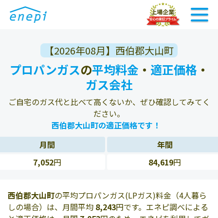
【2026年08月】西伯郡大山町
プロパンガス
の
平均料金
・
適正価格
・
ガス会社
ご自宅のガス代と比べて高くないか、ぜひ確認してみてく
ださい。
西伯郡大山町の適正価格です！
月間
年間
7,052
円
84,619
円
西伯郡大山町
の平均プロパンガス(LPガス)料金（4人暮ら
しの場合）は、月間平均
8,243
円です。エネピ調べによる