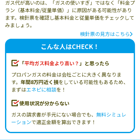
ガス代が高いのは、「ガスの使いすぎ」ではなく「料金プ
ラン（基本料金/従量単価）」に原因がある可能性があり
ます。検針票を確認し基本料金と従量単価をチェックして
みましょう。
検針票の見方はこちら
こんな人はCHECK！
「
平均ガス料金より高い？
」と思ったら
プロパンガスの料金は会社ごとに大きく異なりま
す。
年間8万円近く損
をしている可能性もあるため、
まずは
エネピに相談
を！
使用状況が分からない
ガスの請求書が手元にない場合でも、
無料シミュレ
ーション
で適正金額を算出できます！