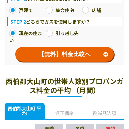
戸建て
集合住宅
店舗
STEP 2
どちらでガスを使用しますか？
現在の住ま
引っ越し先
い
【無料】料金比較へ
西伯郡大山町の世帯人数別プロパンガ
ス料金の平均 （月間）
西伯郡大山町 平
均
適正価格
削減見込額
夏季
冬季
年間