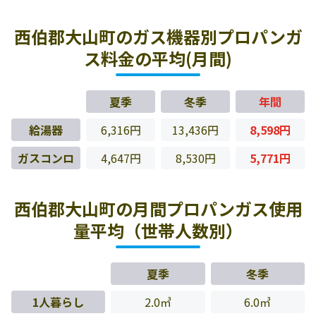
西伯郡大山町のガス機器別プロパンガ
ス料金の平均(月間)
夏季
冬季
年間
給湯器
6,316円
13,436円
8,598円
ガスコンロ
4,647円
8,530円
5,771円
西伯郡大山町の月間プロパンガス使用
量平均（世帯人数別）
夏季
冬季
1人暮らし
2.0㎥
6.0㎥