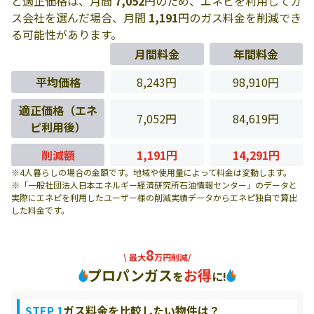
と適正価格は、月間
7,052
円のため、エネピを利用してガ
ス会社を選んだ場合、月間
1,191
円のガス料金を削減でき
る可能性があります。
月間料金
年間料金
平均価格
8,243円
98,910円
適正価格（エネ
7,052円
84,619円
ピ利用後）
削減額
1,191円
14,291円
※4人暮らしの場合の金額です。地域や使用量によって料金は変動します。
※「一般社団法人日本エネルギー経済研究所石油情報センター」のデータと
実際にエネピを利用したユーザー様の削減実績データからエネピ独自で算出
した料金です。
8
\ 最大
万円削減/
プロパンガス
お得
を
に!
STEP 1
ガス料金を比較したい物件は？