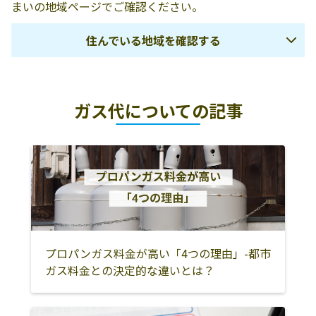
まいの地域ページでご確認ください。
住んでいる地域を確認する
鳥取市
岩美郡岩美町
八頭郡八頭町
ガス代についての記事
八頭郡若桜町
八頭郡智頭町
倉吉市
東伯郡湯梨浜町
東伯郡三朝町
東伯郡北栄町
東伯郡琴浦町
米子市
境港市
西伯郡南部町
西伯郡伯耆町
西伯郡日吉津村
西伯郡大山町
日野郡日南町
日野郡日野町
日野郡江府町
プロパンガス料金が高い「4つの理由」-都市
ガス料金との決定的な違いとは？