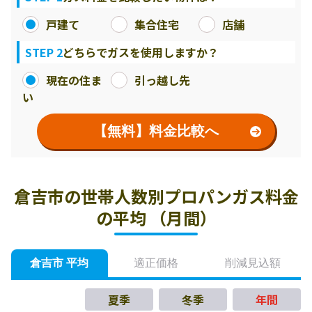
戸建て
集合住宅
店舗
STEP 2
どちらでガスを使用しますか？
現在の住ま
引っ越し先
い
【無料】料金比較へ
倉吉市の世帯人数別プロパンガス料金
の平均 （月間）
倉吉市 平均
適正価格
削減見込額
夏季
冬季
年間