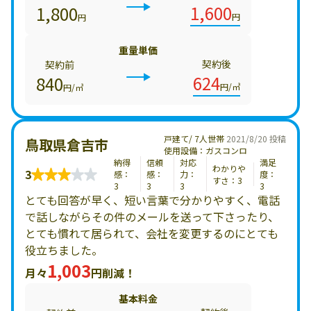
1,600
1,800
円
円
重量単価
契約後
契約前
624
840
円/㎥
円/㎥
戸建て/ 7人世帯
2021/8/20 投稿
鳥取県倉吉市
使用設備：ガスコンロ
納得
信頼
対応
満足
わかりや
3
感：
感：
力：
度：
すさ：3
3
3
3
3
とても回答が早く、短い言葉で分かりやすく、電話
で話しながらその件のメールを送って下さったり、
とても慣れて居られて、会社を変更するのにとても
役立ちました。
1,003
月々
円削減！
基本料金