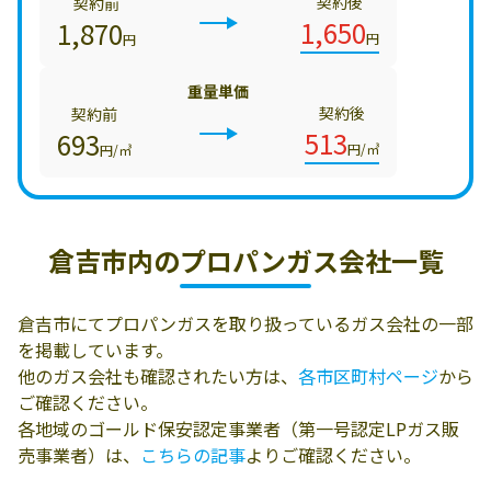
契約後
契約前
1,650
1,870
円
円
重量単価
契約後
契約前
513
693
円/㎥
円/㎥
倉吉市内の
プロパンガス会社一覧
倉吉市にてプロパンガスを取り扱っているガス会社の一部
を掲載しています。
他のガス会社も確認されたい方は、
各市区町村ページ
から
ご確認ください。
各地域のゴールド保安認定事業者（第一号認定LPガス販
売事業者）は、
こちらの記事
よりご確認ください。