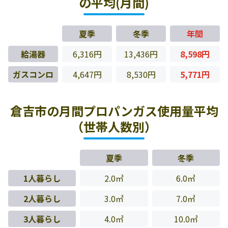
の平均(月間)
夏季
冬季
年間
給湯器
6,316円
13,436円
8,598円
ガスコンロ
4,647円
8,530円
5,771円
倉吉市の月間プロパンガス使用量平均
（世帯人数別）
夏季
冬季
1人暮らし
2.0㎥
6.0㎥
2人暮らし
3.0㎥
7.0㎥
3人暮らし
4.0㎥
10.0㎥