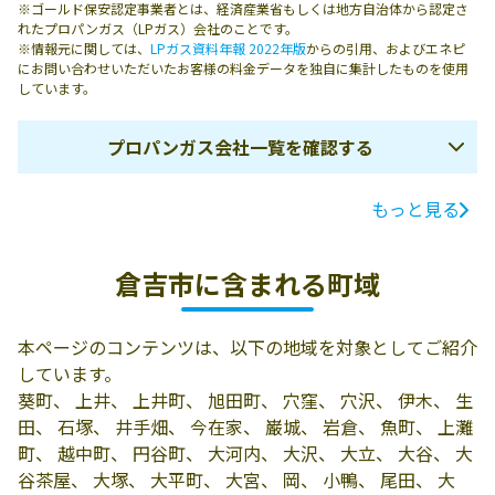
※ゴールド保安認定事業者とは、経済産業省もしくは地方自治体から認定さ
れたプロパンガス（LPガス）会社のことです。
※情報元に関しては、
LPガス資料年報 2022年版
からの引用、およびエネピ
にお問い合わせいただいたお客様の料金データを独自に集計したものを使用
しています。
プロパンガス会社一覧を確認する
もっと見る
ガス会社名
所在地
電話番号
有限会社第一プ
682-0881 倉吉市
0858-22-7171
倉吉市に含まれる町域
ロパン瓦斯商会
宮川町2丁目133-
20
本ページのコンテンツは、以下の地域を対象としてご紹介
米子煉炭有限会
682-0024 倉吉市
0120-266-303
しています。
社／倉吉営業所
伊木210-1
葵町、 上井、 上井町、 旭田町、 穴窪、 穴沢、 伊木、 生
田、 石塚、 井手畑、 今在家、 巌城、 岩倉、 魚町、 上灘
町、 越中町、 円谷町、 大河内、 大沢、 大立、 大谷、 大
谷茶屋、 大塚、 大平町、 大宮、 岡、 小鴨、 尾田、 大