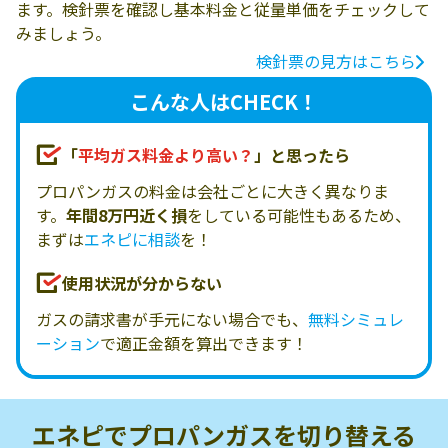
ます。検針票を確認し基本料金と従量単価をチェックして
みましょう。
検針票の見方はこちら
こんな人はCHECK！
「
平均ガス料金より高い？
」と思ったら
プロパンガスの料金は会社ごとに大きく異なりま
す。
年間8万円近く損
をしている可能性もあるため、
まずは
エネピに相談
を！
使用状況が分からない
ガスの請求書が手元にない場合でも、
無料シミュレ
ーション
で適正金額を算出できます！
エネピでプロパンガスを
切り替える