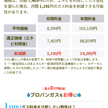
価格は、月間
7,403
円のため、エネピを利用してガス会社
を選んだ場合、月間
1,191
円のガス料金を削減できる可能
性があります。
月間料金
年間料金
平均価格
8,594円
103,130円
適正価格（エネ
7,403円
88,839円
ピ利用後）
削減額
1,191円
14,291円
※4人暮らしの場合の金額です。地域や使用量によって料金は変動します。
※「一般社団法人日本エネルギー経済研究所石油情報センター」のデータと
実際にエネピを利用したユーザー様の削減実績データからエネピ独自で算出
した料金です。
8
\ 最大
万円削減/
プロパンガス
お得
を
に!
STEP 1
ガス料金を比較したい物件は？