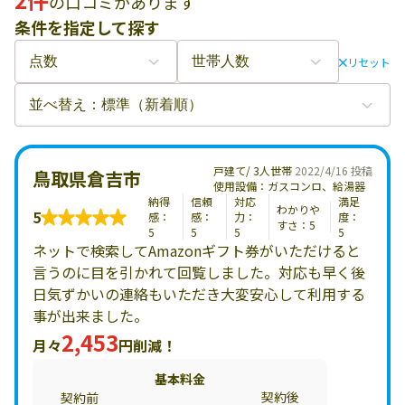
の口コミがあります
条件を指定して探す
リセット
戸建て/ 3人世帯
2022/4/16 投稿
鳥取県倉吉市
使用設備：ガスコンロ、給湯器
納得
信頼
対応
満足
わかりや
5
感：
感：
力：
度：
すさ：5
5
5
5
5
ネットで検索してAmazonギフト券がいただけると
言うのに目を引かれて回覧しました。対応も早く後
日気ずかいの連絡もいただき大変安心して利用する
事が出来ました。
2,453
月々
円削減！
基本料金
契約後
契約前