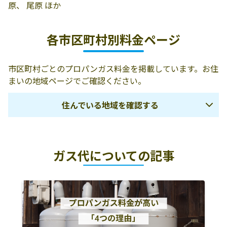
原、 尾原 ほか
各市区町村別料金ページ
市区町村ごとのプロパンガス料金を掲載しています。お住
まいの地域ページでご確認ください。
住んでいる地域を確認する
鳥取市
岩美郡岩美町
八頭郡八頭町
ガス代についての記事
八頭郡若桜町
八頭郡智頭町
倉吉市
東伯郡湯梨浜町
東伯郡三朝町
東伯郡北栄町
東伯郡琴浦町
米子市
境港市
西伯郡南部町
西伯郡伯耆町
西伯郡日吉津村