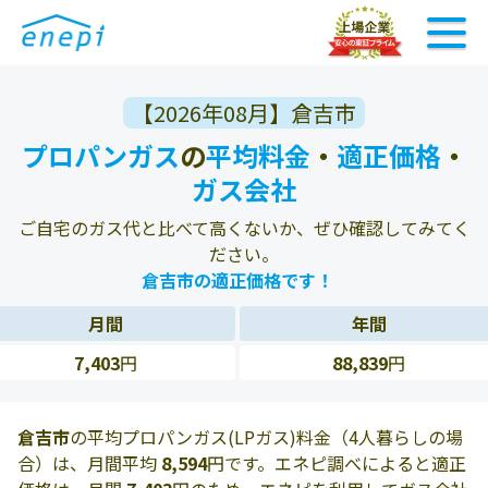
【2026年08月】倉吉市
プロパンガス
の
平均料金
・
適正価格
・
ガス会社
ご自宅のガス代と比べて高くないか、ぜひ確認してみてく
ださい。
倉吉市の適正価格です！
月間
年間
7,403
円
88,839
円
倉吉市
の平均プロパンガス(LPガス)料金（4人暮らしの場
合）は、月間平均
8,594
円です。エネピ調べによると適正