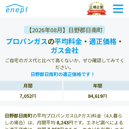
【2026年08月】日野郡日南町
プロパンガス
の
平均料金
・
適正価格
・
ガス会社
ご自宅のガス代と比べて高くないか、ぜひ確認してみてく
ださい。
日野郡日南町の適正価格です！
月間
年間
7,052
円
84,619
円
日野郡日南町
の平均プロパンガス(LPガス)料金（4人暮ら
しの場合）は、月間平均
8,243
円です。エネピ調べによる