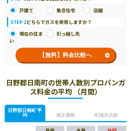
戸建て
集合住宅
店舗
STEP 2
どちらでガスを使用しますか？
現在の住ま
引っ越し先
い
【無料】料金比較へ
日野郡日南町の世帯人数別プロパンガ
ス料金の平均 （月間）
日野郡日南町 平
均
適正価格
削減見込額
夏季
冬季
年間