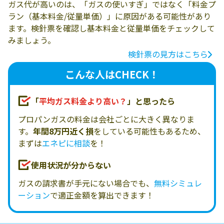
ガス代が高いのは、「ガスの使いすぎ」ではなく「料金プ
ラン（基本料金/従量単価）」に原因がある可能性があり
ます。検針票を確認し基本料金と従量単価をチェックして
みましょう。
検針票の見方はこちら
こんな人はCHECK！
「
平均ガス料金より高い？
」と思ったら
プロパンガスの料金は会社ごとに大きく異なりま
す。
年間8万円近く損
をしている可能性もあるため、
まずは
エネピに相談
を！
使用状況が分からない
ガスの請求書が手元にない場合でも、
無料シミュレ
ーション
で適正金額を算出できます！