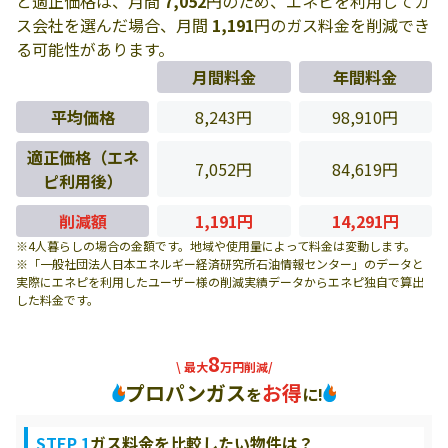
と適正価格は、月間
7,052
円のため、エネピを利用してガ
ス会社を選んだ場合、月間
1,191
円のガス料金を削減でき
る可能性があります。
月間料金
年間料金
平均価格
8,243円
98,910円
適正価格（エネ
7,052円
84,619円
ピ利用後）
削減額
1,191円
14,291円
※4人暮らしの場合の金額です。地域や使用量によって料金は変動します。
※「一般社団法人日本エネルギー経済研究所石油情報センター」のデータと
実際にエネピを利用したユーザー様の削減実績データからエネピ独自で算出
した料金です。
8
\ 最大
万円削減/
プロパンガス
お得
を
に!
STEP 1
ガス料金を比較したい物件は？