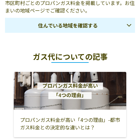
市区町村ごとのプロパンガス料金を掲載しています。お住
まいの地域ページでご確認ください。
住んでいる地域を確認する
鳥取市
岩美郡岩美町
八頭郡八頭町
ガス代についての記事
八頭郡若桜町
八頭郡智頭町
倉吉市
東伯郡湯梨浜町
東伯郡三朝町
東伯郡北栄町
東伯郡琴浦町
米子市
境港市
西伯郡南部町
西伯郡伯耆町
西伯郡日吉津村
西伯郡大山町
日野郡日南町
日野郡日野町
日野郡江府町
プロパンガス料金が高い「4つの理由」-都市
ガス料金との決定的な違いとは？