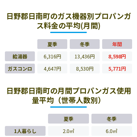
日野郡日南町のガス機器別プロパンガ
ス料金の平均(月間)
夏季
冬季
年間
給湯器
6,316円
13,436円
8,598円
ガスコンロ
4,647円
8,530円
5,771円
日野郡日南町の月間プロパンガス使用
量平均（世帯人数別）
夏季
冬季
1人暮らし
2.0㎥
6.0㎥