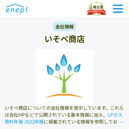
会社情報
いそべ商店
いそべ商店についての会社情報を表示しています。これら
は会社HPなどで公開されている基本情報に加え、
LPガス
...
...
資料年報 2022年版
に掲載されている情報を参照しており
ます。また、エネピにお問い合わせ頂いたお客様の料金デ