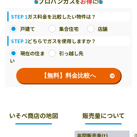
プロパンガス
お得
を
に!
STEP 1
ガス料金を比較したい物件は？
戸建て
集合住宅
店舗
STEP 2
どちらでガスを使用しますか？
現在の住ま
引っ越し先
い
【無料】料金比較へ
いそべ商店の地図
販売量について
年間販売量(t)