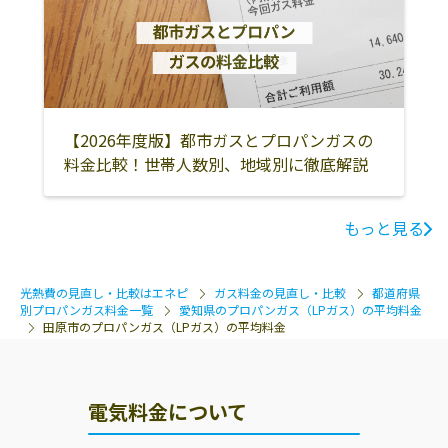
額田郡幸田町
豊橋市
蒲郡市
油
海道30
豊川市
新城市
田原市
株式会社オーテ
田原市大久保町
0531-24-0301
北設楽郡設楽町
北設楽郡東栄町
北設楽郡豊根村
ック／田原営業
万五郎27-2
所
みよし市
あま市
長久手市
【2026年度版】都市ガスとプロパンガスの
渥美陸運株式会
田原市神戸町大
0531-22-1281
料金比較！世帯人数別、地域別に徹底解説
社
坪70-1
愛知海運産業株
田原市田原町柳
0531-22-1241
もっと見る
式会社
町6
マルハチ商店
田原市福江町下
0531-32-0148
光熱費の見直し・比較はエネピ
ガス料金の見直し・比較
都道府県
地26
別プロパンガス料金一覧
愛知県のプロパンガス（LPガス）の平均料金
田原市のプロパンガス（LPガス）の平均料金
ガステックサー
441-3427 田原市
0531-22-6151
ビス株式会社／
加治町洲田22-3
田原営業所
電気料金について
ガステックサー
441-3617 田原市
0531-32-0254