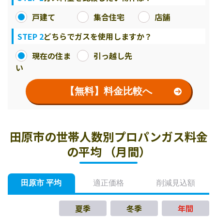
戸建て
集合住宅
店舗
STEP 2
どちらでガスを使用しますか？
現在の住ま
引っ越し先
い
【無料】料金比較へ
田原市の世帯人数別プロパンガス料金
の平均 （月間）
田原市 平均
適正価格
削減見込額
夏季
冬季
年間