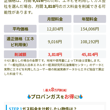
正価格は、月間
9,016
円のため、エネピを利用してガス会
社を選んだ場合、月間
3,818
円のガス料金を削減できる可
能性があります。
月間料金
年間料金
平均価格
12,834円
154,006円
適正価格（エネ
9,016円
108,192円
ピ利用後）
削減額
3,818円
45,814円
※4人暮らしの場合の金額です。地域や使用量によって料金は変動します。
※「一般社団法人日本エネルギー経済研究所石油情報センター」のデータと
実際にエネピを利用したユーザー様の削減実績データからエネピ独自で算出
した料金です。
8
\ 最大
万円削減/
プロパンガス
お得
を
に!
STEP 1
ガス料金を比較したい物件は？