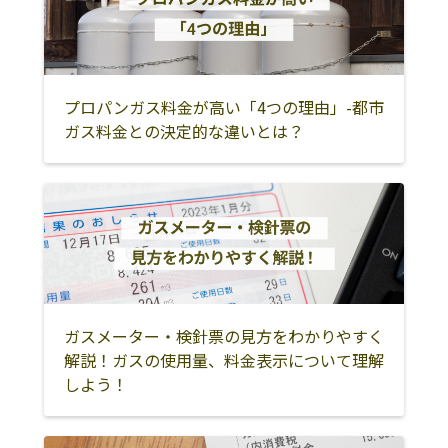
新田368-2
清須市
北名古屋市
愛知郡東郷町
三河湾ガスター
441-3401 田原市
0531-23-4800
西春日井郡豊山
丹羽郡大口町
丹羽郡扶桑町
ミナル株式会社
緑が浜一号11-1
町
プロパンガス料金が高い「4つの理由」-都市
合資会社杉耕商
441-3613 田原市
0531-32-0108
津島市
愛西市
弥富市
ガス料金との決定的な違いとは？
店
古田町郷中151-3
海部郡大治町
海部郡蟹江町
海部郡飛島村
荒木石油店
田原市中山町宮
0531-33-0388
大府市
東海市
知多市
下7-6
常滑市
半田市
知多郡阿久比町
株式会社大富
田原市田原町東
0531-22-0266
大浜48-1
知多郡東浦町
知多郡南知多町
知多郡美浜町
株式会社大羽石
田原市豊島町豊
0531-22-1273
知多郡武豊町
岡崎市
碧南市
ガスメーター・検針票の見方をわかりやすく
油店
丘83-1
解説！ガスの使用量、料金表示について理解
刈谷市
豊田市
安城市
株式会社川廣
田原市小中山町
0531-33-0021
しよう！
一本松21-1
西尾市
知立市
高浜市
株式会社小川石
田原市古田町広
0531-32-0242