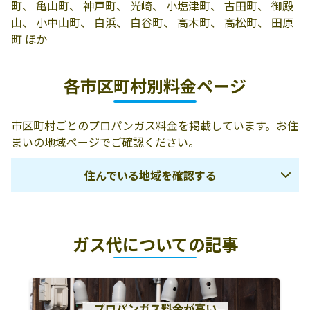
町、 亀山町、 神戸町、 光崎、 小塩津町、 古田町、 御殿
社／田原営業所
南46-1
山、 小中山町、 白浜、 白谷町、 高木町、 高松町、 田原
町 ほか
田原商事株式会
田原市田原町本
0531-22-2186
社
町50-5
各市区町村別料金ページ
田原液化瓦斯
田原市田原町柳
0531-22-6185
（協）
町6
市区町村ごとのプロパンガス料金を掲載しています。お住
川澄燃料店
田原市田原町本
0531-22-0430
まいの地域ページでご確認ください。
町18-2
住んでいる地域を確認する
清田プロパン
田原市福江町堂
0531-33-1055
前3-5
名古屋市
一宮市
春日井市
松井産業株式会
441-3421 田原市
0531-22-1277
社
田原町松下9-20
ガス代についての記事
瀬戸市
犬山市
江南市
松井産業株式会
441-3421 田原市
0800-200-1266
小牧市
稲沢市
尾張旭市
社
田原町松下9-20
岩倉市
豊明市
日進市
小笠原知三商店
田原市江比間町
0531-37-0103