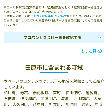
※ゴールド保安認定事業者とは、経済産業省もしくは地方自治体から認定さ
れたプロパンガス（LPガス）会社のことです。
※情報元に関しては、
LPガス資料年報 2022年版
からの引用、およびエネピ
にお問い合わせいただいたお客様の料金データを独自に集計したものを使用
しています。
プロパンガス会社一覧を確認する
もっと見る
ガス会社名
所在地
電話番号
有限会社日通プ
田原市福江町下
0531-32-0059
田原市に含まれる町域
ロパン小林
紺屋瀬古29
有限会社吉田屋
441-3421 田原市
0531-22-0347
本ページのコンテンツは、以下の地域を対象としてご紹介
燃料
田原町汐見34
しています。
有限会社丸光河
441-3415 田原市
0531-22-0155
相川町、 赤石、 赤羽根町、 芦町、 伊川津町、 池尻町、
合商店
神戸町ﾔﾝﾍﾞ34-3
石神町、 伊良湖町、 宇津江町、 浦町、 江比間町、 大草
町、 大久保町、 越戸町、 折立町、 加治町、 片西、 片浜
明石産業株式会
田原市豊島町道
0531-22-0230