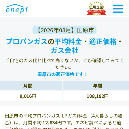
【2026年08月】田原市
プロパンガス
の
平均料金
・
適正価格
・
ガス会社
ご自宅のガス代と比べて高くないか、ぜひ確認してみてく
ださい。
田原市の適正価格です！
月間
年間
9,016
円
108,192
円
田原市
の平均プロパンガス(LPガス)料金（4人暮らしの場
合）は、月間平均
12,834
円です。エネピ調べによると適