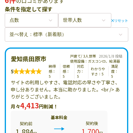
の口コミがあります
条件を指定して探す
リセット
戸建て/ 3人世帯
2026/1/8 投稿
愛知県田原市
使用設備：ガスコンロ、給湯器
納得
信頼
対応
満足
わかりや
5
感：
感：
力：
度：
すさ：5
5
5
5
5
サイトの利用しやすさ、電話対応の早さや丁寧さ、
申し分ありません。本当に助かりました。<br /> あ
りがとうございました。
4,413
月々
円削減！
基本料金
契約後
契約前
1,700
1,884
円