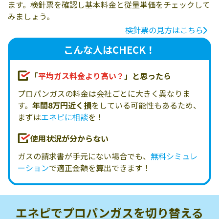
ます。検針票を確認し基本料金と従量単価をチェックして
みましょう。
検針票の見方はこちら
こんな人はCHECK！
「
平均ガス料金より高い？
」と思ったら
プロパンガスの料金は会社ごとに大きく異なりま
す。
年間8万円近く損
をしている可能性もあるため、
まずは
エネピに相談
を！
使用状況が分からない
ガスの請求書が手元にない場合でも、
無料シミュレ
ーション
で適正金額を算出できます！
エネピでプロパンガスを
切り替える