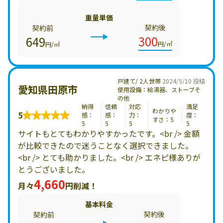
重量単価
契約後
契約前
300
649
円/㎥
円/㎥
戸建て/ 2人世帯
2024/5/10 投稿
愛知県田原市
使用設備：給湯器、ストーブそ
の他
納得
信頼
対応
満足
わかりや
5
感：
感：
力：
度：
すさ：5
5
5
5
5
サイトもとてもわかりやすかったです。<br /> 金額
が比較できたので迷うことなく選択できました。
<br /> とても助かりました。<br /> エネピ様ありが
とうございました。
4,660
月々
円削減！
基本料金
契約後
契約前