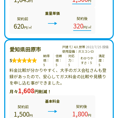
円
円
重量単価
契約後
契約前
320
620
円/㎥
円/㎥
戸建て/ 4人世帯
2022/7/25 投稿
愛知県田原市
使用設備：ガスコンロ
納得
信頼
対応
満足
わかりや
5
感：
感：
力：
度：
すさ：5
5
5
5
5
料金比較が分かりやすく、大手のガス会社さんも登
録があったので、安心してガス料金の比較や見積り
を申し込む事ができました。
1,608
月々
円削減！
基本料金
契約後
契約前
1,800
1,500
円
円