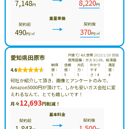
8,220
7,148
円
円
重量単価
契約後
契約前
370
490
円/㎥
円/㎥
戸建て/ 4人世帯
2023/1/20 投稿
愛知県田原市
使用設備：ガスコンロ、給湯器
納得
信頼
対応
わかり
満足
4.6
感：
感：
力：
やす
度：
5
5
5
さ：4
4
何社か紹介して頂き、画像とアンケートのみで、
Amazon5000円が頂けて、しかも安いガス会社に変
えれるなんて、とても嬉しいです！
12,693
月々
円削減！
基本料金
契約後
契約前
1,500
1,843