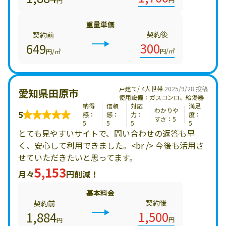
円
重量単価
契約後
契約前
300
649
円/㎥
円/㎥
戸建て/ 4人世帯
2025/9/28 投稿
愛知県田原市
使用設備：ガスコンロ、給湯器
納得
信頼
対応
満足
わかりや
5
感：
感：
力：
度：
すさ：5
5
5
5
5
とても見やすいサイトで、問い合わせの返答も早
く、安心して利用できました。<br /> 今後も活用さ
せていただきたいと思ってます。
5,153
月々
円削減！
基本料金
契約後
契約前
1,500
1,884
円
円