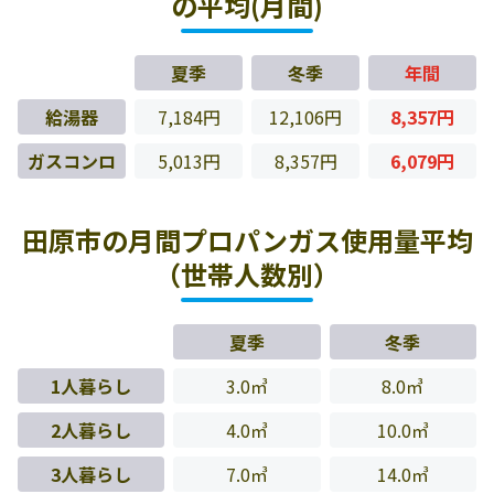
の平均(月間)
夏季
冬季
年間
給湯器
7,184円
12,106円
8,357円
ガスコンロ
5,013円
8,357円
6,079円
田原市の月間プロパンガス使用量平均
（世帯人数別）
夏季
冬季
1人暮らし
3.0㎥
8.0㎥
2人暮らし
4.0㎥
10.0㎥
3人暮らし
7.0㎥
14.0㎥