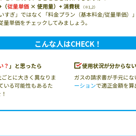
+（
従量単価
× 使用量）+ 消費税
（※1,2）
いすぎ」ではなく「料金プラン（基本料金/従量単価）
従量単価をチェックしてみましょう。
こんな人はCHECK！
い？
」と思ったら
使用状況が分からな
社ごとに大きく異なりま
ガスの請求書が手元にな
ている可能性もあるた
ーション
で適正金額を算
を！