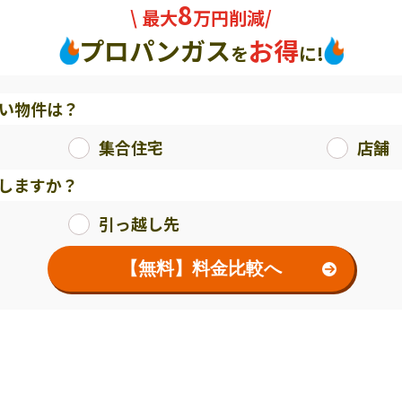
8
\ 最大
万円削減/
プロパンガス
お得
を
に!
い物件は？
集合住宅
店舗
しますか？
引っ越し先
【無料】料金比較へ