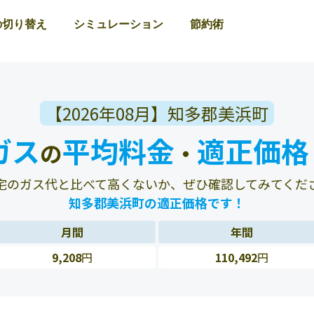
の切り替え
シミュレーション
節約術
【2026年08月】知多郡美浜町
ガス
平均料金
適正価格
の
・
宅のガス代と比べて高くないか、ぜひ確認してみてくだ
知多郡美浜町の適正価格です！
月間
年間
9,208
円
110,492
円