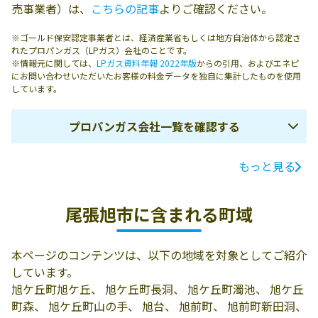
売事業者）は、
こちらの記事
よりご確認ください。
※ゴールド保安認定事業者とは、経済産業省もしくは地方自治体から認定さ
れたプロパンガス（LPガス）会社のことです。
※情報元に関しては、
LPガス資料年報 2022年版
からの引用、およびエネピ
にお問い合わせいただいたお客様の料金データを独自に集計したものを使用
しています。
プロパンガス会社一覧を確認する
もっと見る
ガス会社名
所在地
電話番号
名古屋プロパン
尾張旭市井田町
0561-53-2911
尾張旭市に含まれる町域
瓦斯株式会社／
3-92
東部営業所
本ページのコンテンツは、以下の地域を対象としてご紹介
しています。
旭ケ丘町旭ケ丘、 旭ケ丘町長洞、 旭ケ丘町濁池、 旭ケ丘
町森、 旭ケ丘町山の手、 旭台、 旭前町、 旭前町新田洞、