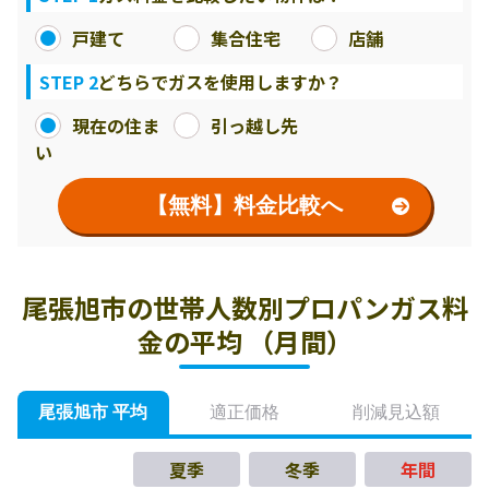
戸建て
集合住宅
店舗
STEP 2
どちらでガスを使用しますか？
現在の住ま
引っ越し先
い
【無料】料金比較へ
尾張旭市の世帯人数別プロパンガス料
金の平均 （月間）
尾張旭市 平均
適正価格
削減見込額
夏季
冬季
年間