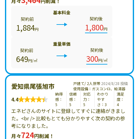
月々
円削減！
基本料金
契約後
契約前
1,800
1,884
円
円
重量単価
契約後
契約前
300
649
円/㎥
円/㎥
戸建て/ 2人世帯
2024/8/28 投稿
愛知県尾張旭市
使用設備：ガスコンロ、給湯器
納得
信頼
対応
わかり
満足
4.4
感：
感：
力：
やす
度：
5
5
5
さ：3
4
エネピさんのサイトに登録してすぐに連絡がきまし
た。<br /> 比較もとても分かりやすく次の契約の参
考になりました。
724
月々
円削減！