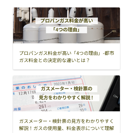
小牧市
稲沢市
尾張旭市
岩倉市
豊明市
日進市
清須市
北名古屋市
愛知郡東郷町
西春日井郡豊山
丹羽郡大口町
丹羽郡扶桑町
町
プロパンガス料金が高い「4つの理由」-都市
津島市
愛西市
弥富市
ガス料金との決定的な違いとは？
海部郡大治町
海部郡蟹江町
海部郡飛島村
大府市
東海市
知多市
常滑市
半田市
知多郡阿久比町
知多郡東浦町
知多郡南知多町
知多郡美浜町
知多郡武豊町
岡崎市
碧南市
ガスメーター・検針票の見方をわかりやすく
解説！ガスの使用量、料金表示について理解
刈谷市
豊田市
安城市