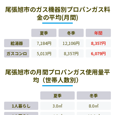
尾張旭市のガス機器別プロパンガス料
金の平均(月間)
夏季
冬季
年間
給湯器
7,184円
12,106円
8,357円
ガスコンロ
5,013円
8,357円
6,079円
尾張旭市の月間プロパンガス使用量平
均（世帯人数別）
夏季
冬季
1人暮らし
3.0㎥
8.0㎥