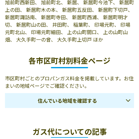
旭前町西新田、 旭前町北、 新居、 新居町今池下、 新居町
上の田、 新居町木の本、 新居町五反田、 新居町下切戸、
新居町諏訪南、 新居町寺田、 新居町西浦、 新居町明才
切、 新居町山の田、 井田町、 稲葉町、 印場元町、 印場
元町北山、 印場元町細田、 上の山町間口、 上の山町山
畑、 大久手町一の曾、 大久手町上切戸 ほか
各市区町村別料金ページ
市区町村ごとのプロパンガス料金を掲載しています。お住
まいの地域ページでご確認ください。
住んでいる地域を確認する
名古屋市
一宮市
春日井市
ガス代についての記事
瀬戸市
犬山市
江南市