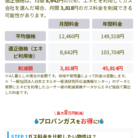
適正価格は、月間
8,642
円のため、エネピを利用してガス
会社を選んだ場合、月間
3,818
円のガス料金を削減できる
可能性があります。
月間料金
年間料金
平均価格
12,460円
149,518円
適正価格（エネ
8,642円
103,704円
ピ利用後）
削減額
3,818円
45,814円
※4人暮らしの場合の金額です。地域や使用量によって料金は変動します。
※「一般社団法人日本エネルギー経済研究所石油情報センター」のデータと
実際にエネピを利用したユーザー様の削減実績データからエネピ独自で算出
した料金です。
8
\ 最大
万円削減/
プロパンガス
お得
を
に!
STEP 1
ガス料金を比較したい物件は？