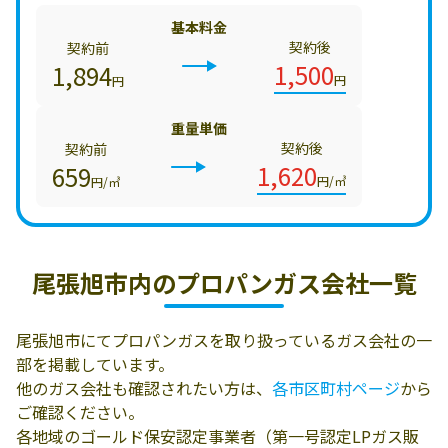
基本料金
契約後
契約前
1,500
1,894
円
円
重量単価
契約後
契約前
1,620
659
円/㎥
円/㎥
尾張旭市内の
プロパンガス会社一覧
尾張旭市にてプロパンガスを取り扱っているガス会社の一
部を掲載しています。
他のガス会社も確認されたい方は、
各市区町村ページ
から
ご確認ください。
各地域のゴールド保安認定事業者（第一号認定LPガス販