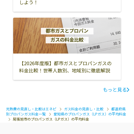
しよう！
西尾市
知立市
高浜市
額田郡幸田町
豊橋市
蒲郡市
豊川市
新城市
田原市
北設楽郡設楽町
北設楽郡東栄町
北設楽郡豊根村
みよし市
あま市
長久手市
【2026年度版】都市ガスとプロパンガスの
料金比較！世帯人数別、地域別に徹底解説
もっと見る
光熱費の見直し・比較はエネピ
ガス料金の見直し・比較
都道府県
別プロパンガス料金一覧
愛知県のプロパンガス（LPガス）の平均料金
尾張旭市のプロパンガス（LPガス）の平均料金