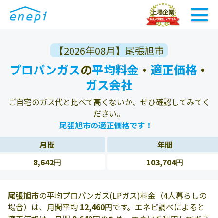
【2026年08月】尾張旭市
プロパンガス
の
平均料金
・
適正価格
・
ガス会社
ご自宅のガス代と比べて高くないか、ぜひ確認してみてく
ださい。
尾張旭市の適正価格です！
月間
年間
8,642
円
103,704
円
尾張旭市
の平均プロパンガス(LPガス)料金（4人暮らしの
場合）は、月間平均
12,460
円です。エネピ調べによると