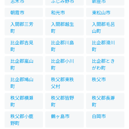
志木市
ふじみ野市
新座市
朝霞市
和光市
東松山市
入間郡三芳
入間郡越生
入間郡毛呂
町
町
山町
比企郡吉見
比企郡川島
比企郡滑川
町
町
町
比企郡嵐山
比企郡小川
比企郡とき
町
町
がわ町
比企郡鳩山
秩父郡東秩
秩父市
町
父村
秩父郡横瀬
秩父郡皆野
秩父郡長瀞
町
町
町
秩父郡小鹿
鶴ヶ島市
白岡市
野町