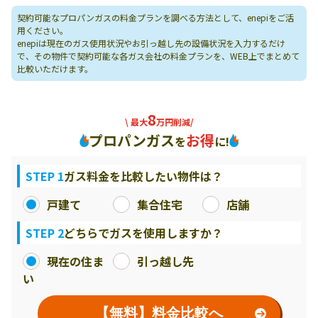
契約可能なプロパンガスの料金プランを調べる方法として、enepiをご活
用ください。
enepiは現在のガス使用状況やお引っ越し先の設備状況を入力するだけ
で、その物件で契約可能な各ガス会社の料金プランを、WEB上でまとめて
比較いただけます。
8
\ 最大
万円削減/
プロパンガス
お得
を
に!
STEP 1
ガス料金を比較したい物件は？
戸建て
集合住宅
店舗
STEP 2
どちらでガスを使用しますか？
現在の住ま
引っ越し先
い
【無料】料金比較へ