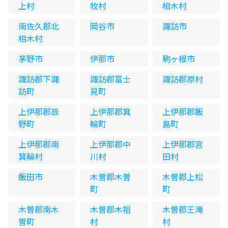
上村
牧村
相木村
南佐久郡北
岡谷市
諏訪市
相木村
茅野市
伊那市
駒ヶ根市
諏訪郡下諏
諏訪郡富士
諏訪郡原村
訪町
見町
上伊那郡辰
上伊那郡箕
上伊那郡飯
野町
輪町
島町
上伊那郡南
上伊那郡中
上伊那郡宮
箕輪村
川村
田村
飯田市
木曽郡木曽
木曽郡上松
町
町
木曽郡南木
木曽郡木祖
木曽郡王滝
曽町
村
村