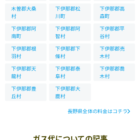
木曽郡大桑
下伊那郡松
下伊那郡高
村
川町
森町
下伊那郡阿
下伊那郡阿
下伊那郡平
南町
智村
谷村
下伊那郡根
下伊那郡下
下伊那郡売
羽村
條村
木村
下伊那郡天
下伊那郡泰
下伊那郡喬
龍村
阜村
木村
下伊那郡豊
下伊那郡大
丘村
鹿村
長野県全体の料金はコチラ
ガス代についての記事