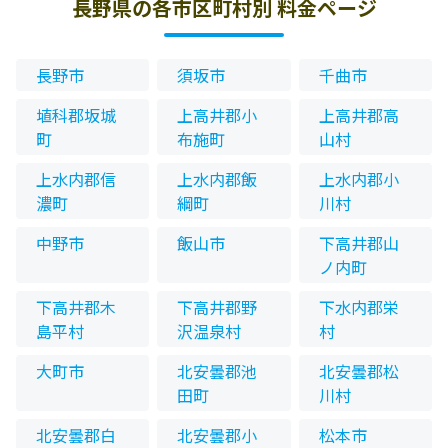
長野県の各市区町村別 料金ページ
長野市
須坂市
千曲市
埴科郡坂城
上高井郡小
上高井郡高
町
布施町
山村
上水内郡信
上水内郡飯
上水内郡小
濃町
綱町
川村
中野市
飯山市
下高井郡山
ノ内町
下高井郡木
下高井郡野
下水内郡栄
島平村
沢温泉村
村
大町市
北安曇郡池
北安曇郡松
田町
川村
北安曇郡白
北安曇郡小
松本市