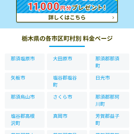
栃木県の各市区町村別 料金ページ
那須塩原市
大田原市
那須郡那須
町
矢板市
塩谷郡塩谷
日光市
町
那須烏山市
さくら市
那須郡那珂
川町
塩谷郡高根
真岡市
芳賀郡益子
沢町
町