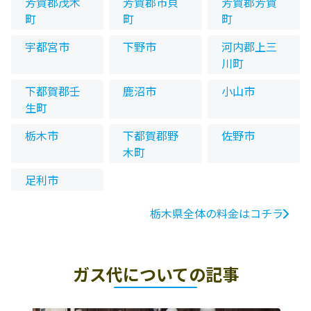
芳賀郡茂木
芳賀郡市貝
芳賀郡芳賀
町
町
町
宇都宮市
下野市
河内郡上三
川町
下都賀郡壬
鹿沼市
小山市
生町
栃木市
下都賀郡野
佐野市
木町
足利市
栃木県全体の料金はコチラ
ガス代についての記事