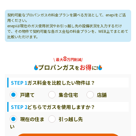
契約可能なプロパンガスの料金プランを調べる方法として、enepiをご活
用ください。
enepiは現在のガス使用状況やお引っ越し先の設備状況を入力するだけ
で、その物件で契約可能な各ガス会社の料金プランを、WEB上でまとめて
比較いただけます。
8
\ 最大
万円削減/
プロパンガス
お得
を
に!
STEP 1
ガス料金を比較したい物件は？
戸建て
集合住宅
店舗
STEP 2
どちらでガスを使用しますか？
現在の住ま
引っ越し先
い