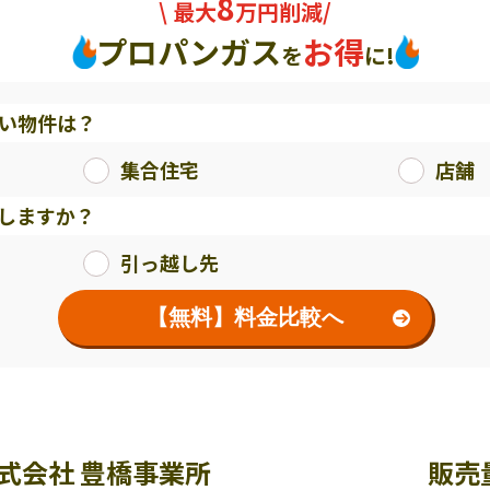
8
\ 最大
万円削減/
プロパンガス
お得
を
に!
い物件は？
集合住宅
店舗
しますか？
引っ越し先
【無料】料金比較へ
式会社 豊橋事業所
販売