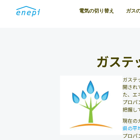
電気の切り替え
ガス
ガステ
ガステ
開され
た、エ
プロパ
把握し
現在の
県の平
プロパ