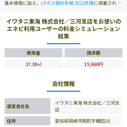
...
...
基本情報に加え、
LPガス資料年報 2022年版
に掲載されて
いる情報を参照しております。また、エネピにお問い合わ
せ頂いたお客様の料金データをもとに料金情報などを表示
イワタニ東海 株式会社／三河支店をお使いの
しています。
エネピ利用ユーザーの料金シミュレーション
結果
使用量
請求額
27.30
㎥
15,660
円
会社情報
イワタニ東海 株式会社／三河支
運営会社名
店
住所
愛知県岡崎市岡町字棚田18