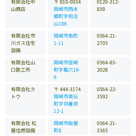
有限会社中
〒 810-0034
0120-312-
山商店
岡崎市西本
838
郷町字和志
山186
有限会社市
岡崎市魚町
0564-21-
川ガス住宅
1-11
2705
設備
有限会社山
岡崎市宮崎
0564-83-
口鉄工所
町字亀穴18-
2028
6
有限会社カ
〒 444-3174
0564-22-
トウ
岡崎市真伝
3592
町字供養坊
12-1
有限会社 松
岡崎市板屋
0564-21-
屋住燃設備
町8
3365