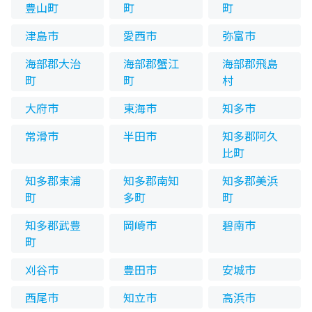
豊山町
町
町
津島市
愛西市
弥富市
海部郡大治
海部郡蟹江
海部郡飛島
町
町
村
大府市
東海市
知多市
常滑市
半田市
知多郡阿久
比町
知多郡東浦
知多郡南知
知多郡美浜
町
多町
町
知多郡武豊
岡崎市
碧南市
町
刈谷市
豊田市
安城市
西尾市
知立市
高浜市