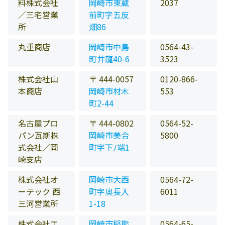
料株式会社
岡崎市東蔵
2037
／三宅営業
前町字五反
所
畑86
丸重商店
岡崎市中島
0564-43-
町井龍40-6
3523
株式会社山
〒 444-0057
0120-866-
本商店
岡崎市材木
553
町2-44
名古屋プロ
〒 444-0802
0564-52-
パン瓦斯株
岡崎市美合
5800
式会社／岡
町字下ﾉ端1
崎支店
株式会社オ
岡崎市大西
0564-72-
ーテック 西
町字奥長入
6011
三河営業所
1-18
株式会社エ
岡崎市稲熊
0564-65-