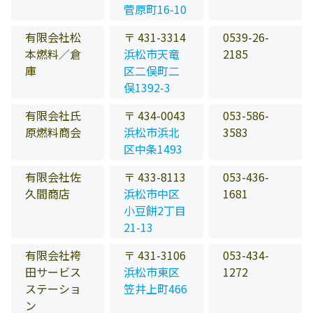
菅原町16-10
有限会社松
〒 431-3314
0539-26-
本燃料／倉
浜松市天竜
2185
庫
区二俣町二
俣1392-3
有限会社氏
〒 434-0043
053-586-
原燃料商会
浜松市浜北
3583
区中条1493
有限会社佐
〒 433-8113
053-436-
久間商店
浜松市中区
1681
小豆餅2丁目
21-13
有限会社袴
〒 431-3106
053-434-
田サービス
浜松市東区
1272
ステーショ
笠井上町466
ン