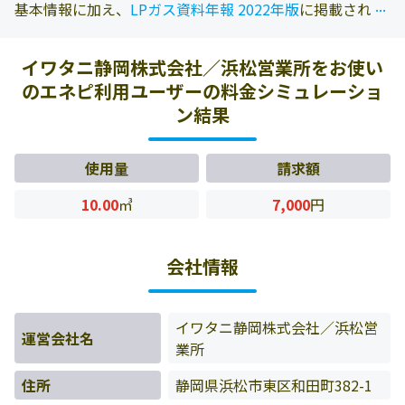
...
...
基本情報に加え、
LPガス資料年報 2022年版
に掲載されて
いる情報を参照しております。また、エネピにお問い合わ
せ頂いたお客様の料金データをもとに料金情報などを表示
イワタニ静岡株式会社／浜松営業所をお使い
しています。
のエネピ利用ユーザーの料金シミュレーショ
ン結果
使用量
請求額
10.00
㎥
7,000
円
会社情報
イワタニ静岡株式会社／浜松営
運営会社名
業所
住所
静岡県浜松市東区和田町382-1