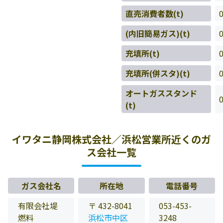
直売消費者数(t)
(内旧簡易ガス)(t)
充填所(t)
充填所(併スタ)(t)
オートガススタンド
(t)
イワタニ静岡株式会社／浜松営業所近くのガ
ス会社一覧
ガス会社名
所在地
電話番号
有限会社堤
〒 432-8041
053-453-
燃料
浜松市中区
3248