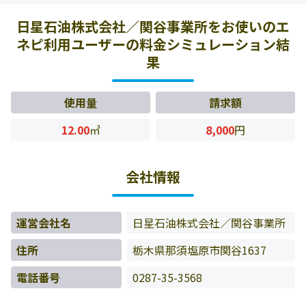
いたお客様の料金データをもとに料金情報などを表示して
日星石油株式会社／関谷事業所をお使いのエ
います。
ネピ利用ユーザーの料金シミュレーション結
果
使用量
請求額
12.00
㎥
8,000
円
会社情報
運営会社名
日星石油株式会社／関谷事業所
住所
栃木県那須塩原市関谷1637
電話番号
0287-35-3568