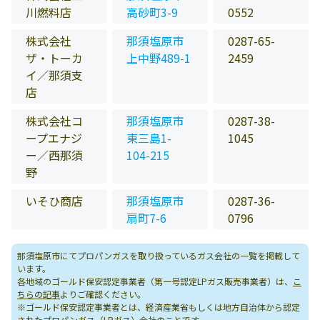
川燃料店
高砂町3-9
0552
株式会社
那須塩原市
0287-65-
ザ・トーカ
上中野489-1
2459
イ／那須支
店
株式会社コ
那須塩原市
0287-38-
ープエナジ
東三島1-
1045
ー／西那須
104-215
野
いそひ商店
那須塩原市
0287-36-
扇町7-6
0796
那須塩原市にてプロパンガスを取り扱っているガス会社の一覧を掲載して
います。
各地域のゴールド保安認定事業者（第一号認定LPガス販売事業者）は、
こ
ちらの記事
よりご確認ください。
※ゴールド保安認定事業者とは、経済産業省もしくは地方自治体から認定
されたプロパンガス（LPガス）会社のことです。