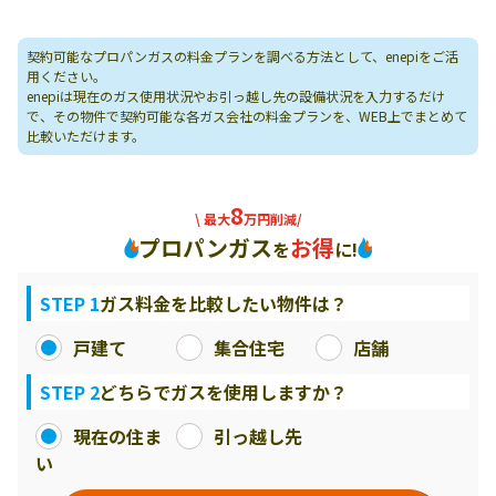
契約可能なプロパンガスの料金プランを調べる方法として、enepiをご活
用ください。
enepiは現在のガス使用状況やお引っ越し先の設備状況を入力するだけ
で、その物件で契約可能な各ガス会社の料金プランを、WEB上でまとめて
比較いただけます。
8
\ 最大
万円削減/
プロパンガス
お得
を
に!
STEP 1
ガス料金を比較したい物件は？
戸建て
集合住宅
店舗
STEP 2
どちらでガスを使用しますか？
現在の住ま
引っ越し先
い