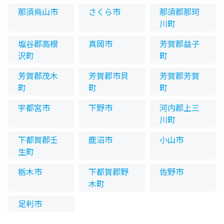
那須烏山市
さくら市
那須郡那珂
川町
塩谷郡高根
真岡市
芳賀郡益子
沢町
町
芳賀郡茂木
芳賀郡市貝
芳賀郡芳賀
町
町
町
宇都宮市
下野市
河内郡上三
川町
下都賀郡壬
鹿沼市
小山市
生町
栃木市
下都賀郡野
佐野市
木町
足利市