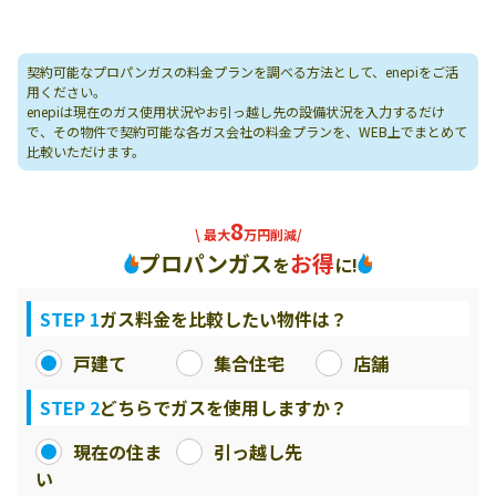
契約可能なプロパンガスの料金プランを調べる方法として、enepiをご活
用ください。
enepiは現在のガス使用状況やお引っ越し先の設備状況を入力するだけ
で、その物件で契約可能な各ガス会社の料金プランを、WEB上でまとめて
比較いただけます。
8
\ 最大
万円削減/
プロパンガス
お得
を
に!
STEP 1
ガス料金を比較したい物件は？
戸建て
集合住宅
店舗
STEP 2
どちらでガスを使用しますか？
現在の住ま
引っ越し先
い