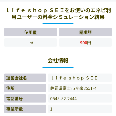
お客様の料金データをもとに料金情報などを表示していま
ｌｉｆｅ ｓｈｏｐ ＳＥＩをお使いのエネピ利
す。
用ユーザーの料金シミュレーション結果
使用量
請求額
-
㎥
900
円
会社情報
運営会社名
ｌｉｆｅ ｓｈｏｐ ＳＥＩ
住所
静岡県富士市今泉2551-4
電話番号
0545-52-2444
事業所数
1