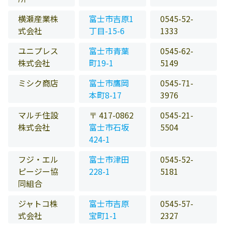
横瀬産業株
富士市吉原1
0545-52-
式会社
丁目-15-6
1333
ユニプレス
富士市青葉
0545-62-
株式会社
町19-1
5149
ミシク商店
富士市鷹岡
0545-71-
本町8-17
3976
マルチ住設
〒 417-0862
0545-21-
株式会社
富士市石坂
5504
424-1
フジ・エル
富士市津田
0545-52-
ピージー協
228-1
5181
同組合
ジャトコ株
富士市吉原
0545-57-
式会社
宝町1-1
2327