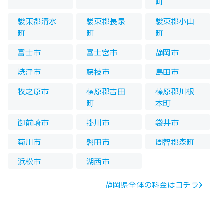
町
駿東郡清水
駿東郡長泉
駿東郡小山
町
町
町
富士市
富士宮市
静岡市
焼津市
藤枝市
島田市
牧之原市
榛原郡吉田
榛原郡川根
町
本町
御前崎市
掛川市
袋井市
菊川市
磐田市
周智郡森町
浜松市
湖西市
静岡県全体の料金はコチラ