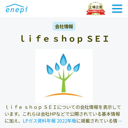
会社情報
ｌｉｆｅ ｓｈｏｐ ＳＥＩ
ｌｉｆｅ ｓｈｏｐ ＳＥＩについての会社情報を表示して
います。これらは会社HPなどで公開されている基本情報
...
...
に加え、
LPガス資料年報 2022年版
に掲載されている情報
を参照しております。また、エネピにお問い合わせ頂いた