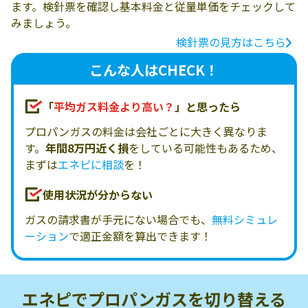
ます。検針票を確認し基本料金と従量単価をチェックして
みましょう。
検針票の見方はこちら
こんな人はCHECK！
「
平均ガス料金より高い？
」と思ったら
プロパンガスの料金は会社ごとに大きく異なりま
す。
年間8万円近く損
をしている可能性もあるため、
まずは
エネピに相談
を！
使用状況が分からない
ガスの請求書が手元にない場合でも、
無料シミュレ
ーション
で適正金額を算出できます！
エネピでプロパンガスを
切り替える