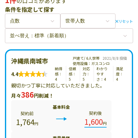
の口コミがあります
条件を指定して探す
リセット
戸建て/ 6人世帯
2021/8/8 投稿
沖縄県南城市
使用設備：ガスコンロ
納得
信頼
対応
わかり
満足
4.4
感：
感：
力：
やす
度：
4
5
5
さ：4
4
親切かつ丁寧に対応していただきました。
386
月々
円削減！
基本料金
契約後
契約前
1,600
1,764
円
円