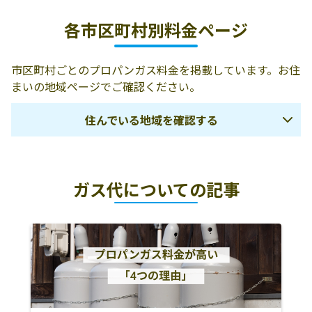
各市区町村別料金ページ
市区町村ごとのプロパンガス料金を掲載しています。お住
まいの地域ページでご確認ください。
住んでいる地域を確認する
那覇市
糸満市
豊見城市
ガス代についての記事
南城市
島尻郡八重瀬町
島尻郡与那原町
島尻郡南風原町
沖縄市
宜野湾市
浦添市
中頭郡読谷村
中頭郡嘉手納町
中頭郡北谷町
中頭郡北中城村
中頭郡中城村
中頭郡西原町
名護市
うるま市