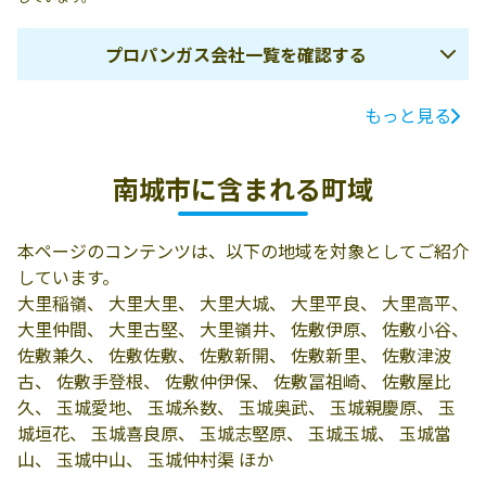
プロパンガス会社一覧を確認する
もっと見る
ガス会社名
所在地
電話番号
嶺井プロパン
南城市玉城字奥
098-948-7023
南城市に含まれる町域
武78.
有限会社真玉橋
901-1402 南城市
098-917-2823
本ページのコンテンツは、以下の地域を対象としてご紹介
ガス
佐敷字手登根378
しています。
屋比久商店
南城市 玉城字百
098-948-1972
大里稲嶺、 大里大里、 大里大城、 大里平良、 大里高平、
名525
大里仲間、 大里古堅、 大里嶺井、 佐敷伊原、 佐敷小谷、
佐敷兼久、 佐敷佐敷、 佐敷新開、 佐敷新里、 佐敷津波
ＪＡおきなわ／
南城市佐敷佐敷
098-947-3933
古、 佐敷手登根、 佐敷仲伊保、 佐敷冨祖崎、 佐敷屋比
佐敷支店
195
久、 玉城愛地、 玉城糸数、 玉城奥武、 玉城親慶原、 玉
城垣花、 玉城喜良原、 玉城志堅原、 玉城玉城、 玉城當
山、 玉城中山、 玉城仲村渠 ほか