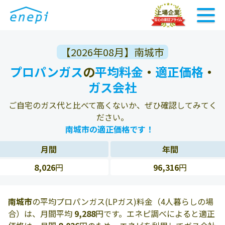
【2026年08月】南城市
プロパンガス
の
平均料金
・
適正価格
・
ガス会社
ご自宅のガス代と比べて高くないか、ぜひ確認してみてく
ださい。
南城市の適正価格です！
月間
年間
8,026
円
96,316
円
南城市
の平均プロパンガス(LPガス)料金（4人暮らしの場
合）は、月間平均
9,288
円です。エネピ調べによると適正