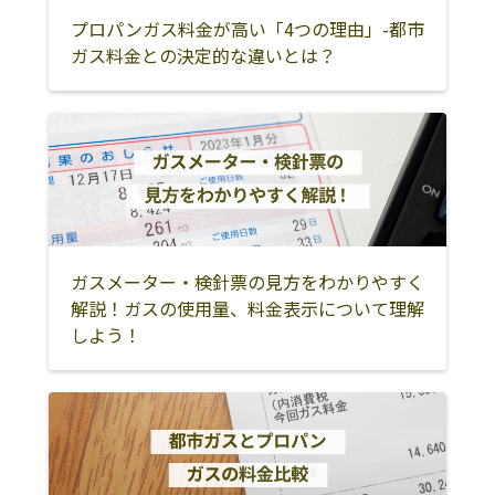
国頭郡国頭村
国頭郡大宜味村
国頭郡東村
プロパンガス料金が高い「4つの理由」-都市
ガス料金との決定的な違いとは？
国頭郡今帰仁村
国頭郡本部町
国頭郡恩納村
国頭郡宜野座村
国頭郡金武町
石垣市
宮古島市
国頭郡伊江村
島尻郡渡嘉敷村
島尻郡座間味村
島尻郡粟国村
島尻郡渡名喜村
島尻郡南大東村
島尻郡北大東村
島尻郡伊平屋村
ガスメーター・検針票の見方をわかりやすく
島尻郡伊是名村
島尻郡久米島町
八重山郡与那国
解説！ガスの使用量、料金表示について理解
町
しよう！
八重山郡竹富町
宮古郡多良間村