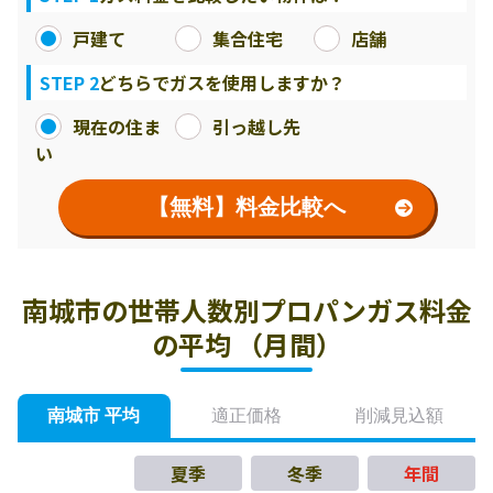
戸建て
集合住宅
店舗
STEP 2
どちらでガスを使用しますか？
現在の住ま
引っ越し先
い
【無料】料金比較へ
南城市の世帯人数別プロパンガス料金
の平均 （月間）
南城市 平均
適正価格
削減見込額
夏季
冬季
年間