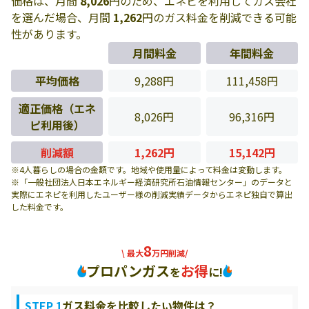
価格は、月間
8,026
円のため、エネピを利用してガス会社
を選んだ場合、月間
1,262
円のガス料金を削減できる可能
性があります。
月間料金
年間料金
平均価格
9,288円
111,458円
適正価格（エネ
8,026円
96,316円
ピ利用後）
削減額
1,262円
15,142円
※4人暮らしの場合の金額です。地域や使用量によって料金は変動します。
※「一般社団法人日本エネルギー経済研究所石油情報センター」のデータと
実際にエネピを利用したユーザー様の削減実績データからエネピ独自で算出
した料金です。
8
\ 最大
万円削減/
プロパンガス
お得
を
に!
STEP 1
ガス料金を比較したい物件は？