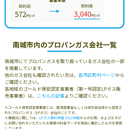
重量単価
契約後
契約前
3,040
572
円/㎥
円/㎥
南城市内の
プロパンガス会社一覧
南城市にてプロパンガスを取り扱っているガス会社の一部
を掲載しています。
他のガス会社も確認されたい方は、
各市区町村ページ
から
ご確認ください。
各地域のゴールド保安認定事業者（第一号認定LPガス販
売事業者）は、
こちらの記事
よりご確認ください。
※ゴールド保安認定事業者とは、経済産業省もしくは地方自治体から認定さ
れたプロパンガス（LPガス）会社のことです。
※情報元に関しては、
LPガス資料年報 2022年版
からの引用、およびエネピ
にお問い合わせいただいたお客様の料金データを独自に集計したものを使用
しています。