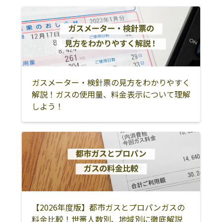
国頭郡宜野座村
国頭郡金武町
石垣市
宮古島市
国頭郡伊江村
島尻郡渡嘉敷村
島尻郡座間味村
島尻郡粟国村
島尻郡渡名喜村
島尻郡南大東村
島尻郡北大東村
島尻郡伊平屋村
ガスメーター・検針票の見方をわかりやすく
島尻郡伊是名村
島尻郡久米島町
八重山郡与那国
解説！ガスの使用量、料金表示について理解
町
しよう！
八重山郡竹富町
宮古郡多良間村
【2026年度版】都市ガスとプロパンガスの
料金比較！世帯人数別、地域別に徹底解説