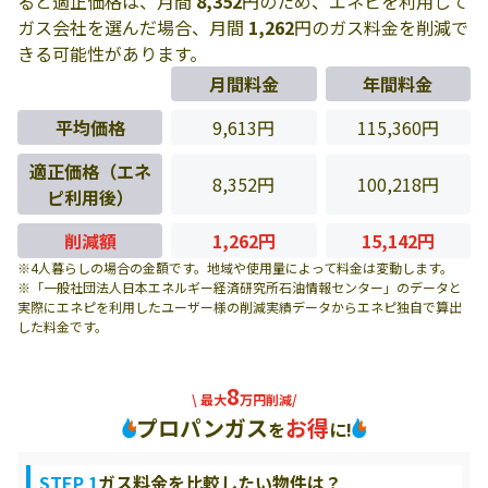
ると適正価格は、月間
8,352
円のため、エネピを利用して
ガス会社を選んだ場合、月間
1,262
円のガス料金を削減で
きる可能性があります。
月間料金
年間料金
平均価格
9,613円
115,360円
適正価格（エネ
8,352円
100,218円
ピ利用後）
削減額
1,262円
15,142円
※4人暮らしの場合の金額です。地域や使用量によって料金は変動します。
※「一般社団法人日本エネルギー経済研究所石油情報センター」のデータと
実際にエネピを利用したユーザー様の削減実績データからエネピ独自で算出
した料金です。
8
\ 最大
万円削減/
プロパンガス
お得
を
に!
STEP 1
ガス料金を比較したい物件は？