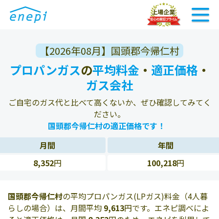
【2026年08月】国頭郡今帰仁村
プロパンガス
の
平均料金
・
適正価格
・
ガス会社
ご自宅のガス代と比べて高くないか、ぜひ確認してみてく
ださい。
国頭郡今帰仁村の適正価格です！
月間
年間
8,352
円
100,218
円
国頭郡今帰仁村
の平均プロパンガス(LPガス)料金（4人暮
らしの場合）は、月間平均
9,613
円です。エネピ調べによ