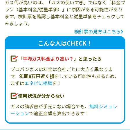
ガス代が高いのは、「ガスの使いすぎ」ではなく「料金プ
ラン（基本料金/従量単価）」に原因がある可能性があり
ます。検針票を確認し基本料金と従量単価をチェックして
みましょう。
検針票の見方はこちら
こんな人はCHECK！
「
平均ガス料金より高い？
」と思ったら
プロパンガスの料金は会社ごとに大きく異なりま
す。
年間8万円近く損
をしている可能性もあるため、
まずは
エネピに相談
を！
使用状況が分からない
ガスの請求書が手元にない場合でも、
無料シミュレ
ーション
で適正金額を算出できます！