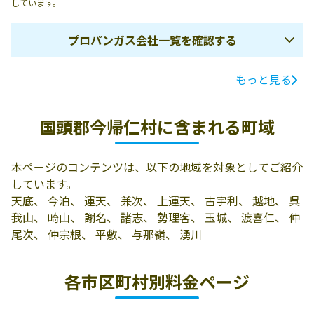
しています。
プロパンガス会社一覧を確認する
もっと見る
ガス会社名
所在地
電話番号
座間味プロパン
国頭郡今帰仁村
0980-56-2518
国頭郡今帰仁村に含まれる町域
字仲宗根369
今帰仁プロパン
国頭郡今帰仁村
0980-56-2667
本ページのコンテンツは、以下の地域を対象としてご紹介
字謝名260
しています。
天底、 今泊、 運天、 兼次、 上運天、 古宇利、 越地、 呉
我山、 崎山、 謝名、 諸志、 勢理客、 玉城、 渡喜仁、 仲
尾次、 仲宗根、 平敷、 与那嶺、 湧川
各市区町村別料金ページ