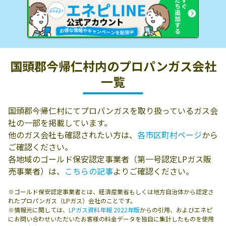
国頭郡今帰仁村内の
プロパンガス会社
一覧
国頭郡今帰仁村にてプロパンガスを取り扱っているガス会
社の一部を掲載しています。
他のガス会社も確認されたい方は、
各市区町村ページ
から
ご確認ください。
各地域のゴールド保安認定事業者（第一号認定LPガス販
売事業者）は、
こちらの記事
よりご確認ください。
※ゴールド保安認定事業者とは、経済産業省もしくは地方自治体から認定さ
れたプロパンガス（LPガス）会社のことです。
※情報元に関しては、
LPガス資料年報 2022年版
からの引用、およびエネピ
にお問い合わせいただいたお客様の料金データを独自に集計したものを使用