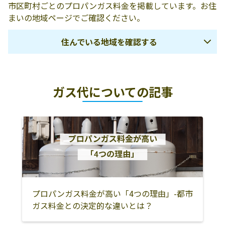
市区町村ごとのプロパンガス料金を掲載しています。お住
まいの地域ページでご確認ください。
住んでいる地域を確認する
那覇市
糸満市
豊見城市
ガス代についての記事
南城市
島尻郡八重瀬町
島尻郡与那原町
島尻郡南風原町
沖縄市
宜野湾市
浦添市
中頭郡読谷村
中頭郡嘉手納町
中頭郡北谷町
中頭郡北中城村
中頭郡中城村
中頭郡西原町
名護市
うるま市
国頭郡国頭村
国頭郡大宜味村
国頭郡東村
プロパンガス料金が高い「4つの理由」-都市
ガス料金との決定的な違いとは？
国頭郡今帰仁村
国頭郡本部町
国頭郡恩納村