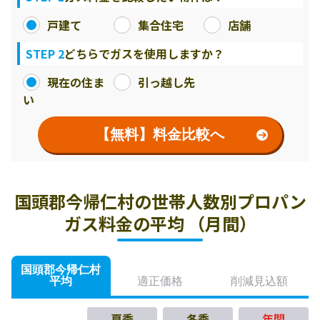
戸建て
集合住宅
店舗
STEP 2
どちらでガスを使用しますか？
現在の住ま
引っ越し先
い
【無料】料金比較へ
国頭郡今帰仁村の世帯人数別プロパン
ガス料金の平均 （月間）
国頭郡今帰仁村
平均
適正価格
削減見込額
夏季
冬季
年間