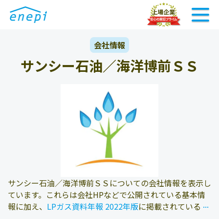
会社情報
サンシー石油／海洋博前ＳＳ
サンシー石油／海洋博前ＳＳについての会社情報を表示し
ています。これらは会社HPなどで公開されている基本情
...
...
報に加え、
LPガス資料年報 2022年版
に掲載されている情
報を参照しております。また、エネピにお問い合わせ頂い