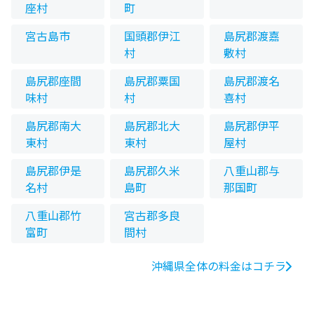
座村
町
宮古島市
国頭郡伊江
島尻郡渡嘉
村
敷村
島尻郡座間
島尻郡粟国
島尻郡渡名
味村
村
喜村
島尻郡南大
島尻郡北大
島尻郡伊平
東村
東村
屋村
島尻郡伊是
島尻郡久米
八重山郡与
名村
島町
那国町
八重山郡竹
宮古郡多良
富町
間村
沖縄県全体の料金はコチラ