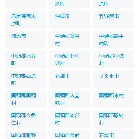
瀬町
原町
島尻郡南風
沖縄市
宜野湾市
原町
浦添市
中頭郡読谷
中頭郡嘉手
村
納町
中頭郡北谷
中頭郡北中
中頭郡中城
町
城村
村
中頭郡西原
名護市
うるま市
町
国頭郡国頭
国頭郡大宜
国頭郡東村
村
味村
国頭郡今帰
国頭郡本部
国頭郡恩納
仁村
町
村
国頭郡宜野
国頭郡金武
石垣市