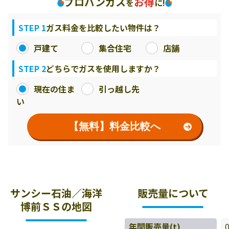
プロパンガス
お得
を
に!
STEP 1
ガス料金を比較したい物件は？
戸建て
集合住宅
店舗
STEP 2
どちらでガスを使用しますか？
現在の住ま
引っ越し先
い
【無料】料金比較へ
サンシー石油／海洋
販売量について
博前ＳＳの地図
年間販売量(t)