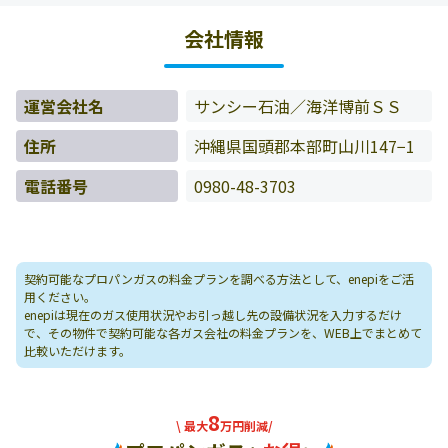
たお客様の料金データをもとに料金情報などを表示してい
会社情報
ます。
運営会社名
サンシー石油／海洋博前ＳＳ
住所
沖縄県国頭郡本部町山川147−1
電話番号
0980-48-3703
契約可能なプロパンガスの料金プランを調べる方法として、enepiをご活
用ください。
enepiは現在のガス使用状況やお引っ越し先の設備状況を入力するだけ
で、その物件で契約可能な各ガス会社の料金プランを、WEB上でまとめて
比較いただけます。
8
\ 最大
万円削減/