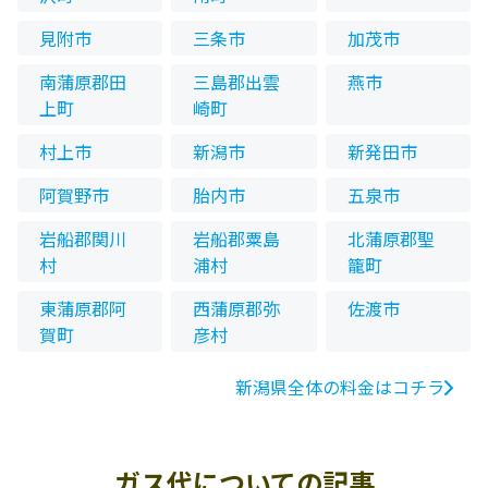
見附市
三条市
加茂市
南蒲原郡田
三島郡出雲
燕市
上町
崎町
村上市
新潟市
新発田市
阿賀野市
胎内市
五泉市
岩船郡関川
岩船郡粟島
北蒲原郡聖
村
浦村
籠町
東蒲原郡阿
西蒲原郡弥
佐渡市
賀町
彦村
新潟県全体の料金はコチラ
ガス代についての記事