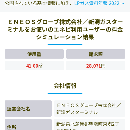
...
...
公開されている基本情報に加え、
LPガス資料年報 2022年
版
に掲載されている情報を参照しております。また、エネ
ピにお問い合わせ頂いたお客様の料金データをもとに料金
ＥＮＥＯＳグローブ株式会社／新潟ガスター
情報などを表示しています。
ミナルをお使いのエネピ利用ユーザーの料金
シミュレーション結果
使用量
請求額
41.00
㎥
28,071
円
会社情報
ＥＮＥＯＳグローブ株式会社／
運営会社名
新潟ガスターミナル
新潟県北蒲原郡聖籠町東港2丁
住所