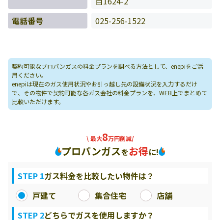
目1624-2
電話番号
025-256-1522
契約可能なプロパンガスの料金プランを調べる方法として、enepiをご活
用ください。
enepiは現在のガス使用状況やお引っ越し先の設備状況を入力するだけ
で、その物件で契約可能な各ガス会社の料金プランを、WEB上でまとめて
比較いただけます。
8
\ 最大
万円削減/
プロパンガス
お得
を
に!
STEP 1
ガス料金を比較したい物件は？
戸建て
集合住宅
店舗
STEP 2
どちらでガスを使用しますか？