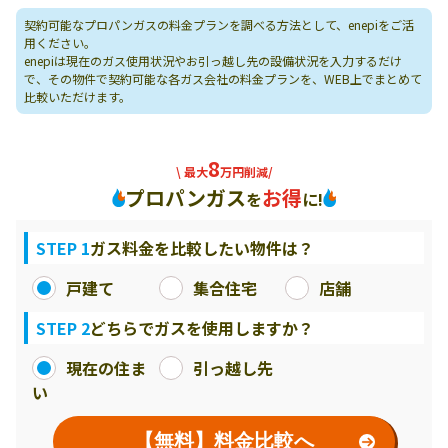
契約可能なプロパンガスの料金プランを調べる方法として、enepiをご活
用ください。
enepiは現在のガス使用状況やお引っ越し先の設備状況を入力するだけ
で、その物件で契約可能な各ガス会社の料金プランを、WEB上でまとめて
比較いただけます。
8
\ 最大
万円削減/
プロパンガス
お得
を
に!
STEP 1
ガス料金を比較したい物件は？
戸建て
集合住宅
店舗
STEP 2
どちらでガスを使用しますか？
現在の住ま
引っ越し先
い
【無料】料金比較へ