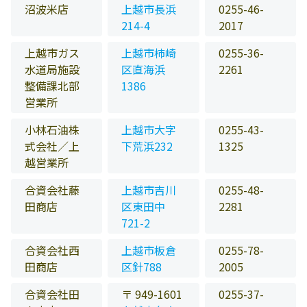
沼波米店
上越市長浜
0255-46-
214-4
2017
上越市ガス
上越市柿崎
0255-36-
水道局施設
区直海浜
2261
整備課北部
1386
営業所
小林石油株
上越市大字
0255-43-
式会社／上
下荒浜232
1325
越営業所
合資会社藤
上越市吉川
0255-48-
田商店
区東田中
2281
721-2
合資会社西
上越市板倉
0255-78-
田商店
区針788
2005
合資会社田
〒 949-1601
0255-37-