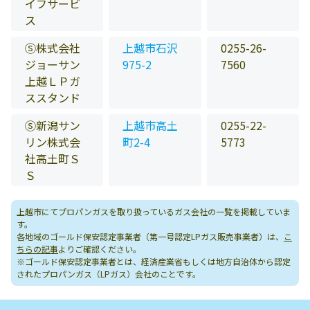
イフサービ
ス
Ⓢ株式会社
上越市石沢
0255-26-
ジョーサン
975-2
7560
上越ＬＰガ
ススタンド
Ⓢ新潟サン
上越市高土
0255-22-
リン株式会
町2-4
5773
社高土町Ｓ
Ｓ
上越市にてプロパンガスを取り扱っているガス会社の一覧を掲載していま
す。
各地域のゴールド保安認定事業者（第一号認定LPガス販売事業者）は、
こ
ちらの記事
よりご確認ください。
※ゴールド保安認定事業者とは、経済産業省もしくは地方自治体から認定
されたプロパンガス（LPガス）会社のことです。