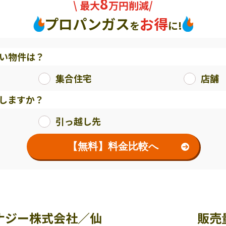
8
\ 最大
万円削減/
プロパンガス
お得
を
に!
い物件は？
集合住宅
店舗
しますか？
引っ越し先
【無料】料金比較へ
ナジー株式会社／仙
販売