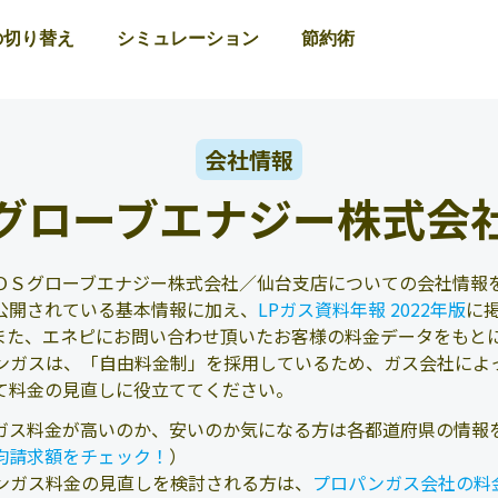
の切り替え
シミュレーション
節約術
会社情報
グローブエナジー株式会
ＯＳグローブエナジー株式会社／仙台支店についての会社情報を
公開されている基本情報に加え、
LPガス資料年報 2022年版
に
また、エネピにお問い合わせ頂いたお客様の料金データをもと
ンガスは、「自由料金制」を採用しているため、ガス会社によ
て料金の見直しに役立ててください。
ガス料金が高いのか、安いのか気になる方は各都道府県の情報
均請求額をチェック！
）
ンガス料金の見直しを検討される方は、
プロパンガス会社の料