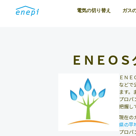
電気の切り替え
ガス
ＥＮＥＯＳ
ＥＮＥ
などで
ます。
プロパ
把握し
現在の
県の平
プロパ