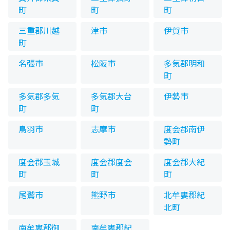
町
町
町
三重郡川越
津市
伊賀市
町
名張市
松阪市
多気郡明和
町
多気郡多気
多気郡大台
伊勢市
町
町
鳥羽市
志摩市
度会郡南伊
勢町
度会郡玉城
度会郡度会
度会郡大紀
町
町
町
尾鷲市
熊野市
北牟婁郡紀
北町
南牟婁郡御
南牟婁郡紀