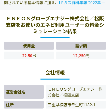
...
...
開されている基本情報に加え、
LPガス資料年報 2022年版
に掲載されている情報を参照しております。また、エネピ
にお問い合わせ頂いたお客様の料金データをもとに料金情
ＥＮＥＯＳグローブエナジー株式会社／松阪
報などを表示しています。
支店をお使いのエネピ利用ユーザーの料金シ
ミュレーション結果
使用量
請求額
22.50
㎥
12,250
円
会社情報
ＥＮＥＯＳグローブエナジー株
運営会社名
式会社／松阪支店
住所
三重県松阪市幸生町1182-1