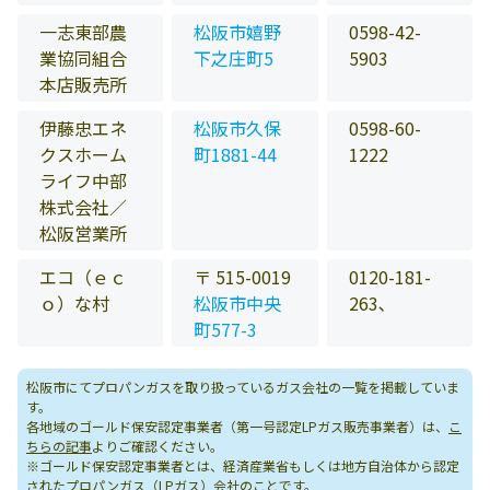
一志東部農
松阪市嬉野
0598-42-
業協同組合
下之庄町5
5903
本店販売所
伊藤忠エネ
松阪市久保
0598-60-
クスホーム
町1881-44
1222
ライフ中部
株式会社／
松阪営業所
エコ（ｅｃ
〒 515-0019
0120-181-
ｏ）な村
松阪市中央
263､
町577-3
松阪市にてプロパンガスを取り扱っているガス会社の一覧を掲載していま
す。
各地域のゴールド保安認定事業者（第一号認定LPガス販売事業者）は、
こ
ちらの記事
よりご確認ください。
※ゴールド保安認定事業者とは、経済産業省もしくは地方自治体から認定
されたプロパンガス（LPガス）会社のことです。