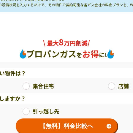
し先の設備状況を入力するだけで、その物件で契約可能な各ガス会社の料金プランを、
8
\ 最大
万円削減/
プロパンガス
お得
を
に!
い物件は？
集合住宅
店舗
しますか？
引っ越し先
【無料】料金比較へ