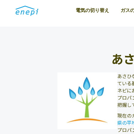
電気の切り替え
ガス
あ
あさひ
ている
ネピに
プロパ
把握し
現在の
県の平
プロパ