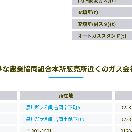
(内旧簡易ガス)(t)
充填所(t)
充填所(併スタ)(t)
オートガススタンド(t)
ひな農業協同組合本所販売所近くのガス会
所在地
黒川郡大和町吉岡字下町5
0223
黒川郡大和町吉岡字館下100
0223
〒 981-3621
0120