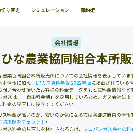
の切り替え
シミュレーション
節約術
会社情報
さひな農業協同組合本所販
な農業協同組合本所販売所についての会社情報を表示しています
基本情報に加え、
LPガス資料年報 2022年版
に掲載されている
お問い合わせ頂いたお客様の料金データをもとに料金情報など
ンガスは、「自由料金制」を採用しているため、ガス会社によ
て料金の見直しに役立ててください。
ガス料金が高いのか、安いのか気になる方は各都道府県の情報
均請求額をチェック！
）
ンガス料金の見直しを検討される方は、
プロパンガス会社の料