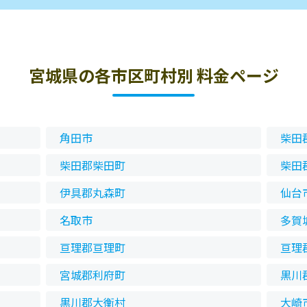
宮城県の各市区町村別 料金ページ
角田市
柴田
柴田郡柴田町
柴田
伊具郡丸森町
仙台
名取市
多賀
亘理郡亘理町
亘理
宮城郡利府町
黒川
黒川郡大衡村
大崎