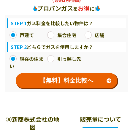
\ 最大
万円削減/
プロパンガス
お得
を
に!
STEP 1
ガス料金を比較したい物件は？
戸建て
集合住宅
店舗
STEP 2
どちらでガスを使用しますか？
現在の住ま
引っ越し先
い
【無料】料金比較へ
Ⓢ新商株式会社の地
販売量について
図