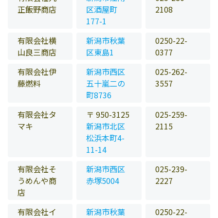
正飯野商店
区酒屋町
2108
177-1
有限会社横
新潟市秋葉
0250-22-
山良三商店
区東島1
0377
有限会社伊
新潟市西区
025-262-
藤燃料
五十嵐二の
3557
町8736
有限会社タ
〒 950-3125
025-259-
マキ
新潟市北区
2115
松浜本町4-
11-14
有限会社そ
新潟市西区
025-239-
うめんや商
赤塚5004
2227
店
有限会社イ
新潟市秋葉
0250-22-