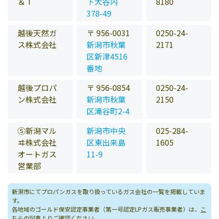
＆Ｔ
下大谷内
8180
378-49
越後天然ガ
〒 956-0031
0250-24-
ス株式会社
新潟市秋葉
2171
区新津4516
番地
越後プロパ
〒 956-0854
0250-24-
ン株式会社
新潟市秋葉
2150
区滝谷町2-4
Ⓢ新潟マル
新潟市中央
025-284-
ヰ株式会社
区東出来島
1605
オートガス
11-9
営業部
新潟市にてプロパンガスを取り扱っているガス会社の一覧を掲載していま
す。
各地域のゴールド保安認定事業者（第一号認定LPガス販売事業者）は、
こ
ちらの記事
よりご確認ください。