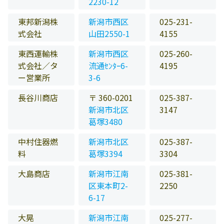
2230-12
東邦新潟株
新潟市西区
025-231-
式会社
山田2550-1
4155
東西運輸株
新潟市西区
025-260-
式会社／タ
流通ｾﾝﾀｰ6-
4195
ー営業所
3-6
長谷川商店
〒 360-0201
025-387-
新潟市北区
3147
葛塚3480
中村住器燃
新潟市北区
025-387-
料
葛塚3394
3304
大島商店
新潟市江南
025-381-
区東本町2-
2250
6-17
大晃
新潟市江南
025-277-