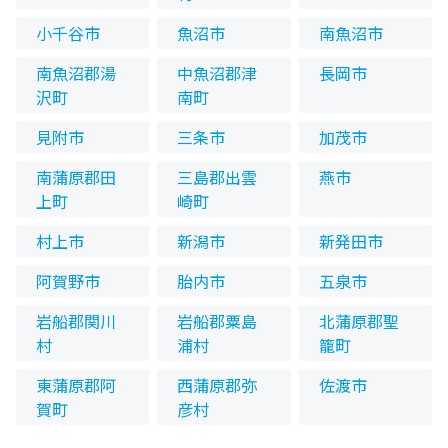
小千谷市
魚沼市
南魚沼市
南魚沼郡湯
中魚沼郡津
長岡市
沢町
南町
見附市
三条市
加茂市
南蒲原郡田
三島郡出雲
燕市
上町
崎町
村上市
新潟市
新発田市
阿賀野市
胎内市
五泉市
岩船郡関川
岩船郡粟島
北蒲原郡聖
村
浦村
籠町
東蒲原郡阿
西蒲原郡弥
佐渡市
賀町
彦村