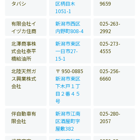
タバシ
区柄目木
9659
1051-1
有限会社イ
新潟市西区
025-263-
イヅカ住商
内野町808-4
2992
北澤商事株
新潟市東区
025-273-
式会社泰平
一日市27-
4555
橋給油所
15-1
北陸天然ガ
〒 950-0885
025-256-
ス興業株式
新潟市東区
6660
会社
下木戸１丁
目２番４５
号
伴自動車有
新潟市江南
025-280-
限会社
区酒屋町字
2057
屋敷382