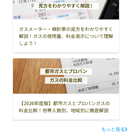
最上郡鮭川村
最上郡戸沢村
酒田市
鶴岡市
飽海郡遊佐町
東田川郡庄内町
東田川郡三川町
東置賜郡高畠町
ガスメーター・検針票の見方をわかりやすく
解説！ガスの使用量、料金表示について理解
しよう！
【2026年度版】都市ガスとプロパンガスの
料金比較！世帯人数別、地域別に徹底解説
もっと見る