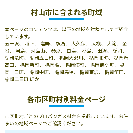
有川ラジオ店
村山市土生田
0237-58-2028
村山市に含まれる町域
2201-1
有限会社北村山
村山市楯岡俵町
0237-55-6618
本ページのコンテンツは、以下の地域を対象としてご紹介
ホールディング
11-4-2
しています。
ス
五十沢、 稲下、 岩野、 駅西、 大久保、 大槇、 大淀、 金
矢口プロパン
村山市楯岡十日
0237-53-2474
谷、 河島、 河島山、 碁点、 白鳥、 杉島、 田沢、 楯岡、
町7-4
楯岡荒町、 楯岡五日町、 楯岡大沢川、 楯岡北町、 楯岡新
高田、 楯岡新町、 楯岡楯、 楯岡俵町、 楯岡鶴ケ町、 楯
滝田商店
村山市河島乙99
0237-55-5700
岡十日町、 楯岡中町、 楯岡馬場、 楯岡東沢、 楯岡笛田、
楯岡二日町 ほか
村山瓦斯工業株
村山市楯岡荒町
0237-55-2808
式会社
1-1-40
各市区町村別料金ページ
菅井商店
村山市湯野沢168
0237-54-2220
小玉燃料店
村山市湯野沢
0237-54-2144
市区町村ごとのプロパンガス料金を掲載しています。お住
1790-4
まいの地域ページでご確認ください。
三升屋商店
村山市大久保甲
0237-54-2233