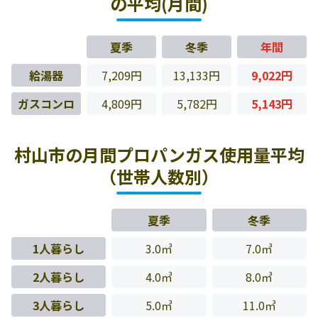
の平均(月間)
夏季
冬季
年間
給湯器
7,209円
13,133円
9,022円
ガスコンロ
4,809円
5,782円
5,143円
村山市の月間プロパンガス使用量平均
（世帯人数別）
夏季
冬季
1人暮らし
3.0㎥
7.0㎥
2人暮らし
4.0㎥
8.0㎥
3人暮らし
5.0㎥
11.0㎥