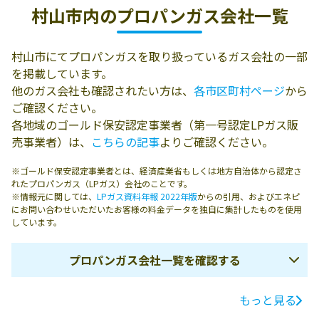
村山市内の
プロパンガス会社一覧
村山市にてプロパンガスを取り扱っているガス会社の一部
を掲載しています。
他のガス会社も確認されたい方は、
各市区町村ページ
から
ご確認ください。
各地域のゴールド保安認定事業者（第一号認定LPガス販
売事業者）は、
こちらの記事
よりご確認ください。
※ゴールド保安認定事業者とは、経済産業省もしくは地方自治体から認定さ
れたプロパンガス（LPガス）会社のことです。
※情報元に関しては、
LPガス資料年報 2022年版
からの引用、およびエネピ
にお問い合わせいただいたお客様の料金データを独自に集計したものを使用
しています。
プロパンガス会社一覧を確認する
もっと見る
ガス会社名
所在地
電話番号