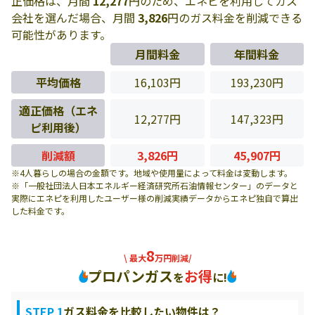
正価格は、月間
12,277
円のため、エネピを利用してガス
会社を選んだ場合、月間
3,826
円のガス料金を削減できる
可能性があります。
月間料金
年間料金
平均価格
16,103円
193,230円
適正価格（エネ
12,277円
147,323円
ピ利用後）
削減額
3,826円
45,907円
※4人暮らしの場合の金額です。地域や使用量によって料金は変動します。
※「一般社団法人日本エネルギー経済研究所石油情報センター」のデータと
実際にエネピを利用したユーザー様の削減実績データからエネピ独自で算出
した料金です。
8
\ 最大
万円削減/
プロパンガス
お得
を
に!
STEP 1
ガス料金を比較したい物件は？