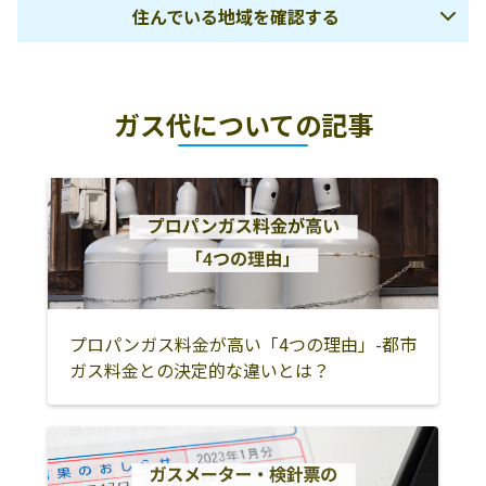
住んでいる地域を確認する
105-3
坂井燃料店
村山市楯岡楯14-
0237-53-2206
山形市
上山市
天童市
23
ガス代についての記事
寒河江市
尾花沢市
村山市
協同組合北村山
村山市楯岡俵町
0237-55-6015
地区プロパンガ
10-7
東根市
北村山郡大石田
西村山郡河北町
ス保安センター
町
丸吉分店
村山市白鳥3921
0237-56-2077
西村山郡西川町
西村山郡朝日町
西村山郡大江町
株式会社みちの
村山市富並1807-
0237-57-2802
東村山郡山辺町
東村山郡中山町
米沢市
くサービス ＬＰ
2
ガスセンター
南陽市
長井市
東置賜郡川西町
プロパンガス料金が高い「4つの理由」-都市
西置賜郡小国町
西置賜郡白鷹町
西置賜郡飯豊町
ガス料金との決定的な違いとは？
新庄市
最上郡金山町
最上郡最上町
最上郡舟形町
最上郡真室川町
最上郡大蔵村