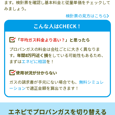
ます。検針票を確認し基本料金と従量単価をチェックして
みましょう。
検針票の見方はこちら
こんな人はCHECK！
「
平均ガス料金より高い？
」と思ったら
プロパンガスの料金は会社ごとに大きく異なりま
す。
年間8万円近く損
をしている可能性もあるため、
まずは
エネピに相談
を！
使用状況が分からない
ガスの請求書が手元にない場合でも、
無料シミュレ
ーション
で適正金額を算出できます！
エネピでプロパンガスを
切り替える