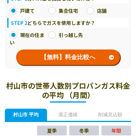
戸建て
集合住宅
店舗
STEP 2
どちらでガスを使用しますか？
現在の住ま
引っ越し先
い
【無料】料金比較へ
村山市の世帯人数別プロパンガス料金
の平均 （月間）
村山市 平均
適正価格
削減見込額
夏季
冬季
年間