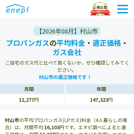
【2026年08月】村山市
プロパンガス
の
平均料金
・
適正価格
・
ガス会社
ご自宅のガス代と比べて高くないか、ぜひ確認してみてく
ださい。
村山市の適正価格です！
月間
年間
12,277
円
147,323
円
村山市
の平均プロパンガス(LPガス)料金（4人暮らしの場
合）は、月間平均
16,103
円です。エネピ調べによると適