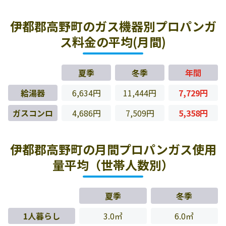
伊都郡高野町のガス機器別プロパンガ
ス料金の平均(月間)
夏季
冬季
年間
給湯器
6,634円
11,444円
7,729円
ガスコンロ
4,686円
7,509円
5,358円
伊都郡高野町の月間プロパンガス使用
量平均（世帯人数別）
夏季
冬季
1人暮らし
3.0㎥
6.0㎥