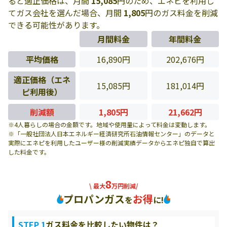
ると適正価格は、月間
15,085
円のため、エネピを利用し
てガス会社を選んだ場合、月間
1,805
円のガス料金を削減
できる可能性があります。
月間料金
年間料金
平均価格
16,890円
202,676円
適正価格（エネ
15,085円
181,014円
ピ利用後）
削減額
1,805円
21,662円
※4人暮らしの場合の金額です。地域や使用量によって料金は変動します。
※「一般社団法人日本エネルギー経済研究所石油情報センター」のデータと
実際にエネピを利用したユーザー様の削減実績データからエネピ独自で算出
した料金です。
8
\ 最大
万円削減/
プロパンガス
お得
を
に!
STEP 1
ガス料金を比較したい物件は？