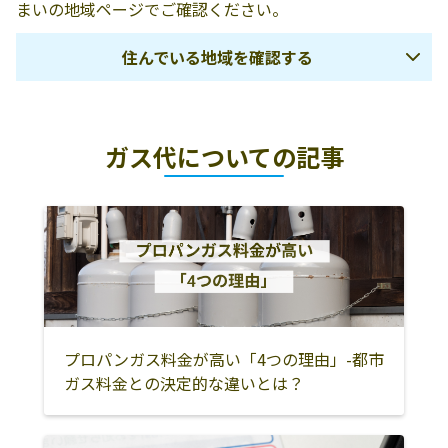
まいの地域ページでご確認ください。
住んでいる地域を確認する
和歌山市
海南市
海草郡紀美野町
ガス代についての記事
紀の川市
橋本市
伊都郡かつらぎ
町
伊都郡九度山町
伊都郡高野町
有田市
御坊市
有田郡湯浅町
有田郡広川町
有田郡有田川町
日高郡美浜町
日高郡日高町
日高郡由良町
日高郡日高川町
日高郡印南町
プロパンガス料金が高い「4つの理由」-都市
田辺市
新宮市
西牟婁郡白浜町
ガス料金との決定的な違いとは？
西牟婁郡上富田
西牟婁郡すさみ
東牟婁郡那智勝
町
町
浦町