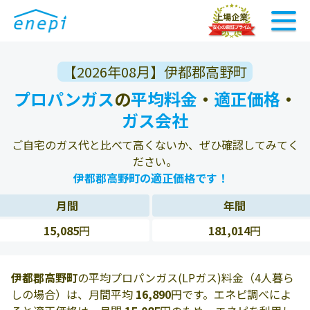
【2026年08月】伊都郡高野町
プロパンガス
の
平均料金
・
適正価格
・
ガス会社
ご自宅のガス代と比べて高くないか、ぜひ確認してみてく
ださい。
伊都郡高野町の適正価格です！
月間
年間
15,085
円
181,014
円
伊都郡高野町
の平均プロパンガス(LPガス)料金（4人暮ら
しの場合）は、月間平均
16,890
円です。エネピ調べによ