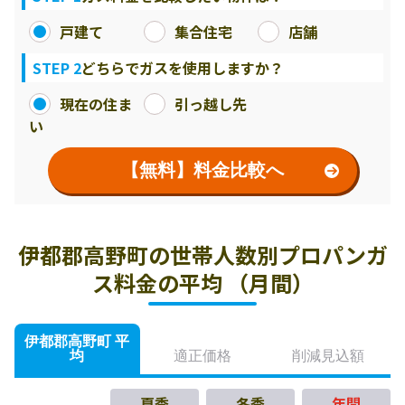
戸建て
集合住宅
店舗
STEP 2
どちらでガスを使用しますか？
現在の住ま
引っ越し先
い
【無料】料金比較へ
伊都郡高野町の世帯人数別プロパンガ
ス料金の平均 （月間）
伊都郡高野町 平
均
適正価格
削減見込額
夏季
冬季
年間