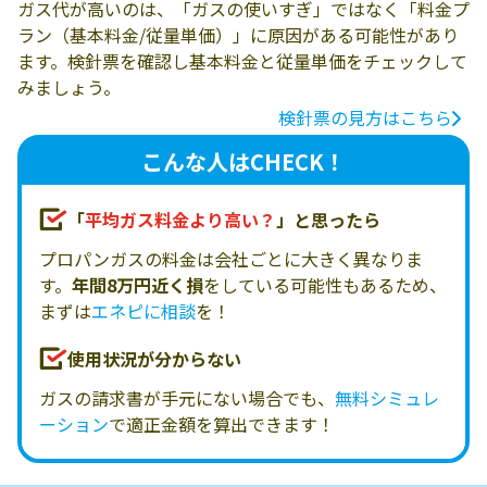
ガス代が高いのは、「ガスの使いすぎ」ではなく「料金プ
ラン（基本料金/従量単価）」に原因がある可能性があり
ます。検針票を確認し基本料金と従量単価をチェックして
みましょう。
検針票の見方はこちら
こんな人はCHECK！
「
平均ガス料金より高い？
」と思ったら
プロパンガスの料金は会社ごとに大きく異なりま
す。
年間8万円近く損
をしている可能性もあるため、
まずは
エネピに相談
を！
使用状況が分からない
ガスの請求書が手元にない場合でも、
無料シミュレ
ーション
で適正金額を算出できます！