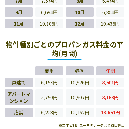
7月
7,574円
8月
6,474円
9月
6,694円
10月
6,804円
11月
10,106円
12月
10,436円
物件種別ごとのプロパンガス料金の平
均(月間)
夏季
冬季
年間
戸建て
6,153円
10,926円
8,501円
アパートマ
5,750円
10,907円
8,163円
ンション
店舗
6,228円
12,152円
13,651円
※エネピ利用ユーザのデータより独自算出