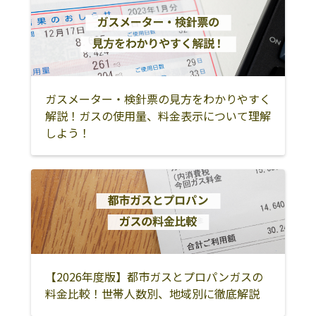
東牟婁郡太地町
東牟婁郡古座川
東牟婁郡北山村
町
東牟婁郡串本町
日高郡みなべ町
岩出市
ガスメーター・検針票の見方をわかりやすく
解説！ガスの使用量、料金表示について理解
しよう！
【2026年度版】都市ガスとプロパンガスの
料金比較！世帯人数別、地域別に徹底解説