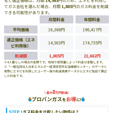
ると適正価格は、月間
14,563
円のため、エネピを利用し
てガス会社を選んだ場合、月間
1,805
円のガス料金を削減
できる可能性があります。
月間料金
年間料金
平均価格
16,368円
196,417円
適正価格（エネ
14,563円
174,755円
ピ利用後）
削減額
1,805円
21,662円
※4人暮らしの場合の金額です。地域や使用量によって料金は変動します。
※「一般社団法人日本エネルギー経済研究所石油情報センター」のデータと
実際にエネピを利用したユーザー様の削減実績データからエネピ独自で算出
した料金です。
8
\ 最大
万円削減/
プロパンガス
お得
を
に!
STEP 1
ガス料金を比較したい物件は？