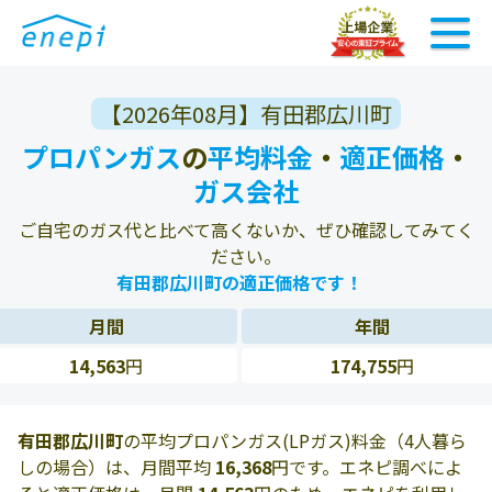
【2026年08月】有田郡広川町
プロパンガス
の
平均料金
・
適正価格
・
ガス会社
ご自宅のガス代と比べて高くないか、ぜひ確認してみてく
ださい。
有田郡広川町の適正価格です！
月間
年間
14,563
円
174,755
円
有田郡広川町
の平均プロパンガス(LPガス)料金（4人暮ら
しの場合）は、月間平均
16,368
円です。エネピ調べによ