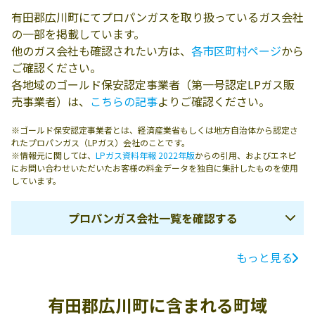
有田郡広川町にてプロパンガスを取り扱っているガス会社
の一部を掲載しています。
他のガス会社も確認されたい方は、
各市区町村ページ
から
ご確認ください。
各地域のゴールド保安認定事業者（第一号認定LPガス販
売事業者）は、
こちらの記事
よりご確認ください。
※ゴールド保安認定事業者とは、経済産業省もしくは地方自治体から認定さ
れたプロパンガス（LPガス）会社のことです。
※情報元に関しては、
LPガス資料年報 2022年版
からの引用、およびエネピ
にお問い合わせいただいたお客様の料金データを独自に集計したものを使用
しています。
プロパンガス会社一覧を確認する
もっと見る
ガス会社名
所在地
電話番号
岩岡プロパンガ
643-0071 有田郡
0737-62-2559
有田郡広川町に含まれる町域
ス
広川町大字広