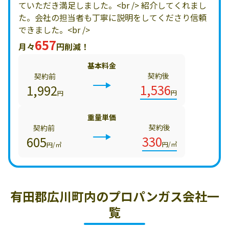
ていただき満足しました。<br /> 紹介してくれまし
た。会社の担当者も丁寧に説明をしてくださり信頼
できました。<br />
657
月々
円削減！
基本料金
契約後
契約前
1,536
1,992
円
円
重量単価
契約後
契約前
330
605
円/㎥
円/㎥
有田郡広川町内の
プロパンガス会社一
覧