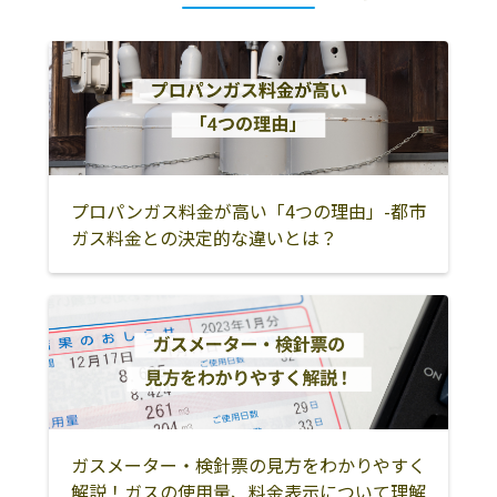
町
伊都郡九度山町
伊都郡高野町
有田市
御坊市
有田郡湯浅町
有田郡広川町
有田郡有田川町
日高郡美浜町
日高郡日高町
日高郡由良町
日高郡日高川町
日高郡印南町
プロパンガス料金が高い「4つの理由」-都市
田辺市
新宮市
西牟婁郡白浜町
ガス料金との決定的な違いとは？
西牟婁郡上富田
西牟婁郡すさみ
東牟婁郡那智勝
町
町
浦町
東牟婁郡太地町
東牟婁郡古座川
東牟婁郡北山村
町
東牟婁郡串本町
日高郡みなべ町
岩出市
ガスメーター・検針票の見方をわかりやすく
解説！ガスの使用量、料金表示について理解