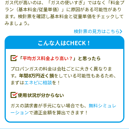
ガス代が高いのは、「ガスの使いすぎ」ではなく「料金プ
ラン（基本料金/従量単価）」に原因がある可能性があり
ます。検針票を確認し基本料金と従量単価をチェックして
みましょう。
検針票の見方はこちら
こんな人はCHECK！
「
平均ガス料金より高い？
」と思ったら
プロパンガスの料金は会社ごとに大きく異なりま
す。
年間8万円近く損
をしている可能性もあるため、
まずは
エネピに相談
を！
使用状況が分からない
ガスの請求書が手元にない場合でも、
無料シミュレ
ーション
で適正金額を算出できます！