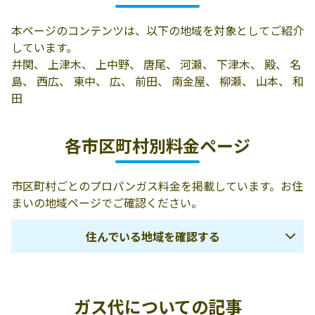
485-7
本ページのコンテンツは、以下の地域を対象としてご紹介
しています。
井関、 上津木、 上中野、 唐尾、 河瀬、 下津木、 殿、 名
島、 西広、 東中、 広、 前田、 南金屋、 柳瀬、 山本、 和
田
各市区町村別料金ページ
市区町村ごとのプロパンガス料金を掲載しています。お住
まいの地域ページでご確認ください。
住んでいる地域を確認する
和歌山市
海南市
海草郡紀美野町
ガス代についての記事
紀の川市
橋本市
伊都郡かつらぎ