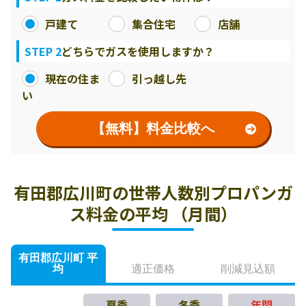
戸建て
集合住宅
店舗
STEP 2
どちらでガスを使用しますか？
現在の住ま
引っ越し先
い
【無料】料金比較へ
有田郡広川町の世帯人数別プロパンガ
ス料金の平均 （月間）
有田郡広川町 平
均
適正価格
削減見込額
夏季
冬季
年間