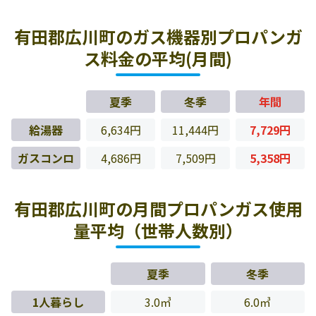
有田郡広川町のガス機器別プロパンガ
ス料金の平均(月間)
夏季
冬季
年間
給湯器
6,634円
11,444円
7,729円
ガスコンロ
4,686円
7,509円
5,358円
有田郡広川町の月間プロパンガス使用
量平均（世帯人数別）
夏季
冬季
1人暮らし
3.0㎥
6.0㎥