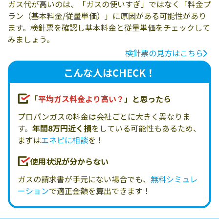
ガス代が高いのは、「ガスの使いすぎ」ではなく「料金プ
ラン（基本料金/従量単価）」に原因がある可能性があり
ます。検針票を確認し基本料金と従量単価をチェックして
みましょう。
検針票の見方はこちら
こんな人はCHECK！
「
平均ガス料金より高い？
」と思ったら
プロパンガスの料金は会社ごとに大きく異なりま
す。
年間8万円近く損
をしている可能性もあるため、
まずは
エネピに相談
を！
使用状況が分からない
ガスの請求書が手元にない場合でも、
無料シミュレ
ーション
で適正金額を算出できます！