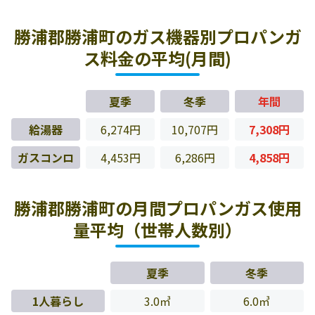
勝浦郡勝浦町のガス機器別プロパンガ
ス料金の平均(月間)
夏季
冬季
年間
給湯器
6,274円
10,707円
7,308円
ガスコンロ
4,453円
6,286円
4,858円
勝浦郡勝浦町の月間プロパンガス使用
量平均（世帯人数別）
夏季
冬季
1人暮らし
3.0㎥
6.0㎥