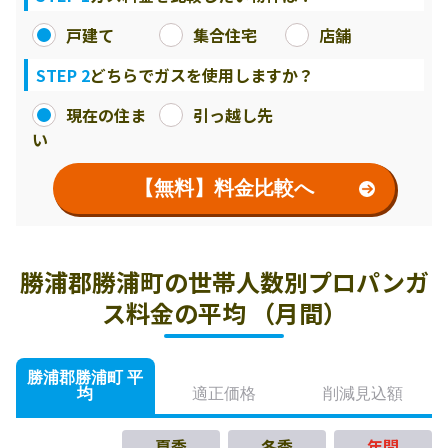
戸建て
集合住宅
店舗
STEP 2
どちらでガスを使用しますか？
現在の住ま
引っ越し先
い
【無料】料金比較へ
勝浦郡勝浦町の世帯人数別プロパンガ
ス料金の平均 （月間）
勝浦郡勝浦町 平
均
適正価格
削減見込額
夏季
冬季
年間