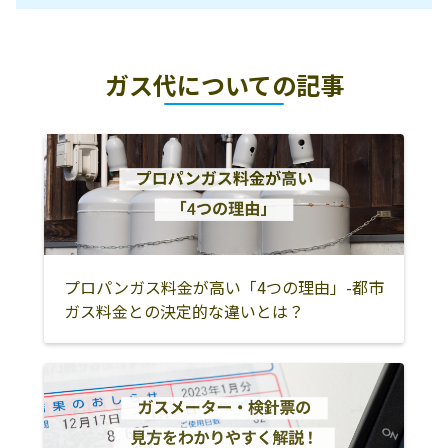
徳島市
小松島市
板野郡松茂町
ガス代についての記事
板野郡北島町
板野郡藍住町
板野郡板野町
板野郡上板町
名東郡佐那河内
名西郡石井町
村
名西郡神山町
勝浦郡勝浦町
勝浦郡上勝町
阿南市
那賀郡那賀町
海部郡美波町
海部郡牟岐町
海部郡海陽町
吉野川市
プロパンガス料金が高い「4つの理由」-都市
美馬市
阿波市
三好市
ガス料金との決定的な違いとは？
美馬郡つるぎ町
三好郡東みよし
鳴門市
町