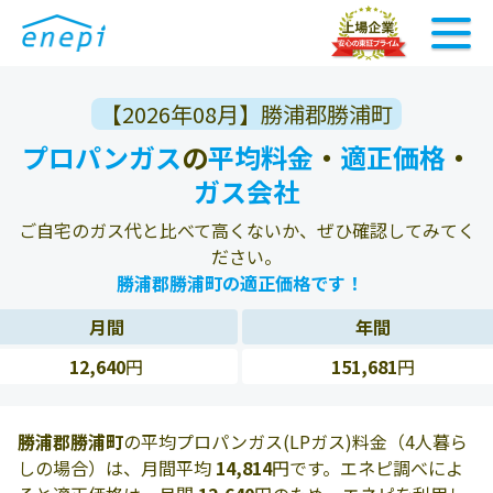
【2026年08月】勝浦郡勝浦町
プロパンガス
の
平均料金
・
適正価格
・
ガス会社
ご自宅のガス代と比べて高くないか、ぜひ確認してみてく
ださい。
勝浦郡勝浦町の適正価格です！
月間
年間
12,640
円
151,681
円
勝浦郡勝浦町
の平均プロパンガス(LPガス)料金（4人暮ら
しの場合）は、月間平均
14,814
円です。エネピ調べによ