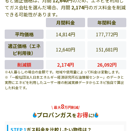
ると適正価格は、月間
12,640
円のため、エネピを利用し
てガス会社を選んだ場合、月間
2,174
円のガス料金を削減
できる可能性があります。
月間料金
年間料金
平均価格
14,814円
177,772円
適正価格（エネ
12,640円
151,681円
ピ利用後）
削減額
2,174円
26,092円
※4人暮らしの場合の金額です。地域や使用量によって料金は変動します。
※「一般社団法人日本エネルギー経済研究所石油情報センター」のデータと
実際にエネピを利用したユーザー様の削減実績データからエネピ独自で算出
した料金です。
8
\ 最大
万円削減/
プロパンガス
お得
を
に!
STEP 1
ガス料金を比較したい物件は？