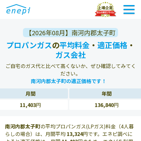
【2026年08月】南河内郡太子町
プロパンガス
の
平均料金
・
適正価格
・
ガス会社
ご自宅のガス代と比べて高くないか、ぜひ確認してみてく
ださい。
南河内郡太子町の適正価格です！
月間
年間
11,403
円
136,840
円
南河内郡太子町
の平均プロパンガス(LPガス)料金（4人暮
らしの場合）は、月間平均
13,324
円です。エネピ調べに