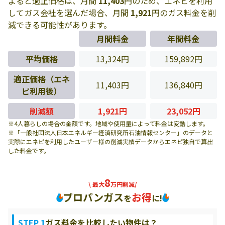
よると適正価格は、月間
11,403
円のため、エネピを利用
してガス会社を選んだ場合、月間
1,921
円のガス料金を削
減できる可能性があります。
月間料金
年間料金
平均価格
13,324円
159,892円
適正価格（エネ
11,403円
136,840円
ピ利用後）
削減額
1,921円
23,052円
※4人暮らしの場合の金額です。地域や使用量によって料金は変動します。
※「一般社団法人日本エネルギー経済研究所石油情報センター」のデータと
実際にエネピを利用したユーザー様の削減実績データからエネピ独自で算出
した料金です。
8
\ 最大
万円削減/
プロパンガス
お得
を
に!
STEP 1
ガス料金を比較したい物件は？