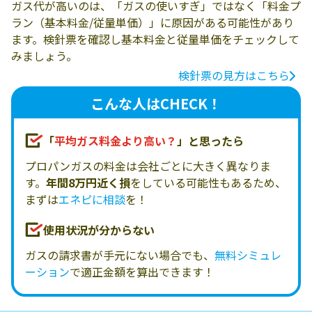
ガス代が高いのは、「ガスの使いすぎ」ではなく「料金プ
ラン（基本料金/従量単価）」に原因がある可能性があり
ます。検針票を確認し基本料金と従量単価をチェックして
みましょう。
検針票の見方はこちら
こんな人はCHECK！
「
平均ガス料金より高い？
」と思ったら
プロパンガスの料金は会社ごとに大きく異なりま
す。
年間8万円近く損
をしている可能性もあるため、
まずは
エネピに相談
を！
使用状況が分からない
ガスの請求書が手元にない場合でも、
無料シミュレ
ーション
で適正金額を算出できます！