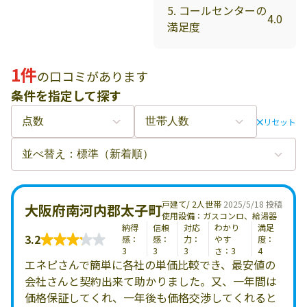
5. コールセンターの
4.0
満足度
1件
の口コミがあります
条件を指定して探す
リセット
戸建て/ 2人世帯
2025/5/18 投稿
大阪府南河内郡太子町
使用設備：ガスコンロ、給湯器
納得
信頼
対応
わかり
満足
3.2
感：
感：
力：
やす
度：
3
3
3
さ：3
4
エネピさんで簡単に各社の単価比較でき、最安値の
会社さんと契約出来て助かりました。又、一年間は
価格保証してくれ、一年後も価格交渉してくれると