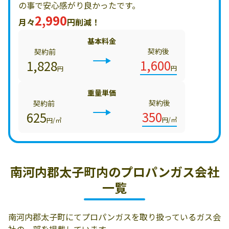
の事で安心感がり良かったです。
2,990
月々
円削減！
基本料金
契約後
契約前
1,600
1,828
円
円
重量単価
契約後
契約前
350
625
円/㎥
円/㎥
南河内郡太子町内の
プロパンガス会社
一覧
南河内郡太子町にてプロパンガスを取り扱っているガス会