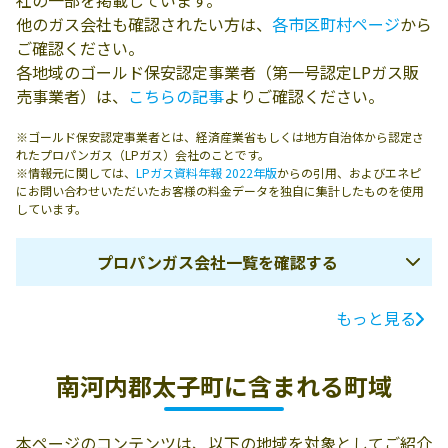
社の一部を掲載しています。
他のガス会社も確認されたい方は、
各市区町村ページ
から
ご確認ください。
各地域のゴールド保安認定事業者（第一号認定LPガス販
売事業者）は、
こちらの記事
よりご確認ください。
※ゴールド保安認定事業者とは、経済産業省もしくは地方自治体から認定さ
れたプロパンガス（LPガス）会社のことです。
※情報元に関しては、
LPガス資料年報 2022年版
からの引用、およびエネピ
にお問い合わせいただいたお客様の料金データを独自に集計したものを使用
しています。
プロパンガス会社一覧を確認する
もっと見る
ガス会社名
所在地
電話番号
木匠商店
583-0992 南河内
0721-98-0079
南河内郡太子町に含まれる町域
郡太子町山田
2890
本ページのコンテンツは、以下の地域を対象としてご紹介