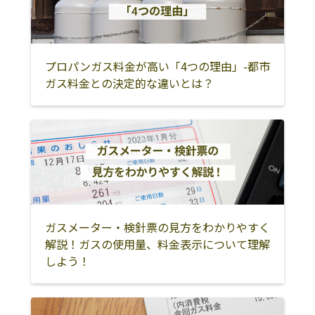
泉南郡田尻町
泉南郡岬町
豊中市
池田市
箕面市
豊能郡豊能町
豊能郡能勢町
吹田市
高槻市
プロパンガス料金が高い「4つの理由」-都市
ガス料金との決定的な違いとは？
茨木市
摂津市
三島郡島本町
枚方市
交野市
寝屋川市
守口市
門真市
四條畷市
大東市
東大阪市
八尾市
柏原市
松原市
藤井寺市
ガスメーター・検針票の見方をわかりやすく
羽曳野市
富田林市
河内長野市
解説！ガスの使用量、料金表示について理解
しよう！
大阪狭山市
南河内郡太子町
南河内郡河南町
南河内郡千早赤
阪村