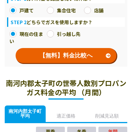
戸建て
集合住宅
店舗
STEP 2
どちらでガスを使用しますか？
現在の住ま
引っ越し先
い
【無料】料金比較へ
南河内郡太子町の世帯人数別プロパン
ガス料金の平均 （月間）
南河内郡太子町
平均
適正価格
削減見込額
夏季
冬季
年間