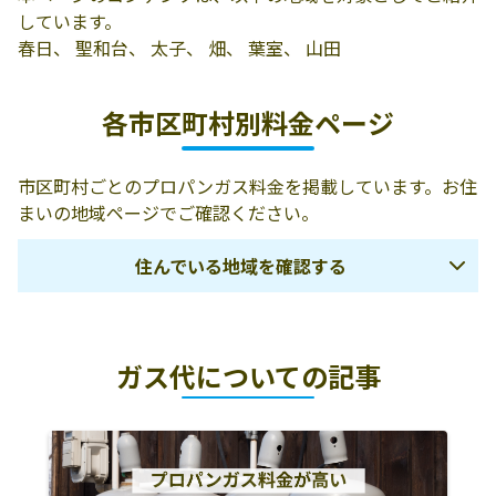
しています。
春日、 聖和台、 太子、 畑、 葉室、 山田
各市区町村別料金ページ
市区町村ごとのプロパンガス料金を掲載しています。お住
まいの地域ページでご確認ください。
住んでいる地域を確認する
大阪市
堺市
高石市
ガス代についての記事
和泉市
泉大津市
泉北郡忠岡町
岸和田市
貝塚市
泉佐野市
泉南市
阪南市
泉南郡熊取町