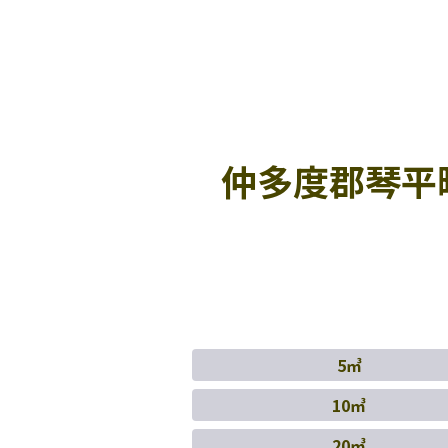
仲多度郡琴平
5㎥
10㎥
20㎥