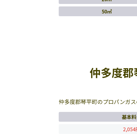
50㎥
仲多度郡
仲多度郡琴平町のプロパンガス
基本料
2,05