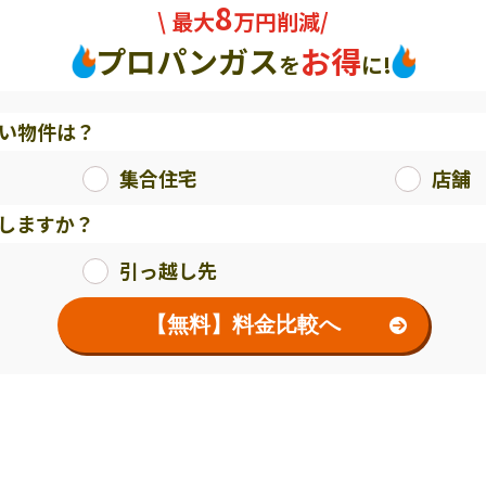
8
\ 最大
万円削減/
プロパンガス
お得
を
に!
い物件は？
集合住宅
店舗
しますか？
引っ越し先
【無料】料金比較へ