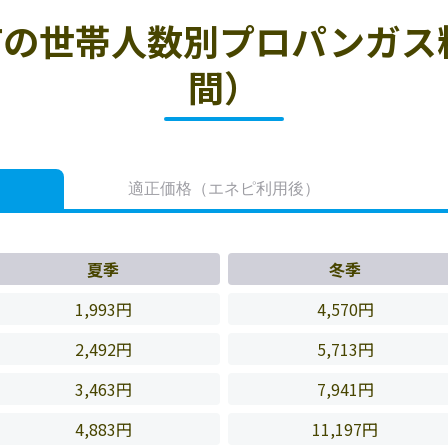
の世帯人数別プロパンガス
間）
適正価格
（エネピ利用後）
夏季
冬季
1,993円
4,570円
2,492円
5,713円
3,463円
7,941円
4,883円
11,197円