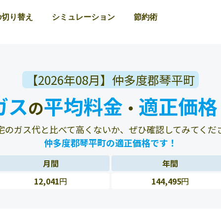
の切り替え
シミュレーション
節約術
【2026年08月】仲多度郡琴平町
ガス
平均料金
適正価格
の
・
宅のガス代と比べて高くないか、ぜひ確認してみてくだ
仲多度郡琴平町の適正価格です！
月間
年間
12,041
円
144,495
円