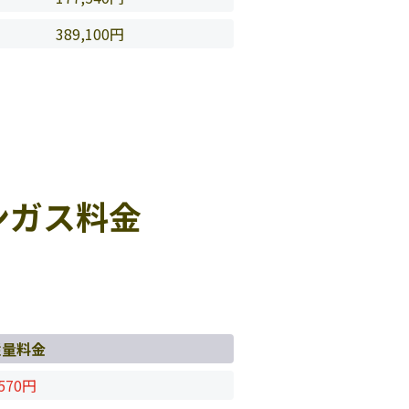
389,100円
ンガス料金
従量料金
570円