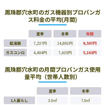
鳳珠郡穴水町のガス機器別プロパンガ
ス料金の平均(月間)
夏季
冬季
年間
給湯器
7,237円
14,691円
9,597円
ガスコンロ
4,404円
7,435円
5,163円
鳳珠郡穴水町の月間プロパンガス使用
量平均（世帯人数別）
夏季
冬季
1人暮らし
3.0㎥
7.0㎥