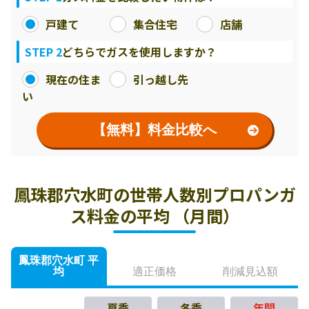
戸建て
集合住宅
店舗
STEP 2
どちらでガスを使用しますか？
現在の住ま
引っ越し先
い
【無料】料金比較へ
鳳珠郡穴水町の世帯人数別プロパンガ
ス料金の平均 （月間）
鳳珠郡穴水町 平
均
適正価格
削減見込額
夏季
冬季
年間