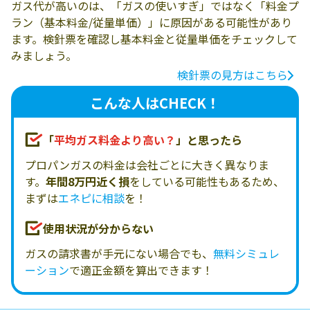
ガス代が高いのは、「ガスの使いすぎ」ではなく「料金プ
ラン（基本料金/従量単価）」に原因がある可能性があり
ます。検針票を確認し基本料金と従量単価をチェックして
みましょう。
検針票の見方はこちら
こんな人はCHECK！
「
平均ガス料金より高い？
」と思ったら
プロパンガスの料金は会社ごとに大きく異なりま
す。
年間8万円近く損
をしている可能性もあるため、
まずは
エネピに相談
を！
使用状況が分からない
ガスの請求書が手元にない場合でも、
無料シミュレ
ーション
で適正金額を算出できます！