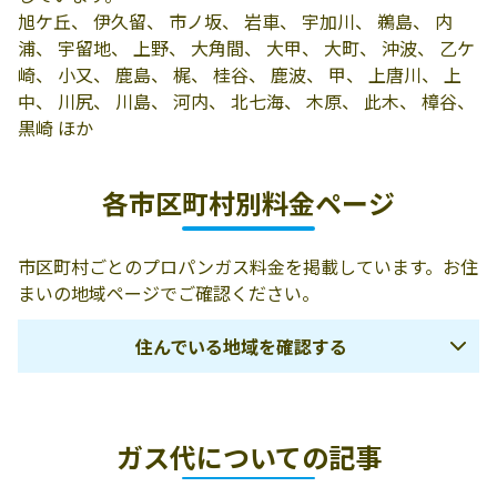
旭ケ丘、 伊久留、 市ノ坂、 岩車、 宇加川、 鵜島、 内
浦、 宇留地、 上野、 大角間、 大甲、 大町、 沖波、 乙ケ
崎、 小又、 鹿島、 梶、 桂谷、 鹿波、 甲、 上唐川、 上
中、 川尻、 川島、 河内、 北七海、 木原、 此木、 樟谷、
黒崎 ほか
各市区町村別料金ページ
市区町村ごとのプロパンガス料金を掲載しています。お住
まいの地域ページでご確認ください。
住んでいる地域を確認する
加賀市
小松市
白山市
ガス代についての記事
能美市
能美郡川北町
金沢市