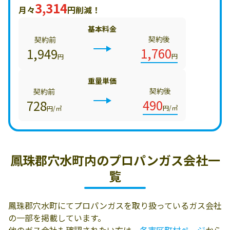
3,314
月々
円削減！
基本料金
契約後
契約前
1,760
1,949
円
円
重量単価
契約後
契約前
490
728
円/㎥
円/㎥
鳳珠郡穴水町内の
プロパンガス会社一
覧
鳳珠郡穴水町にてプロパンガスを取り扱っているガス会社
の一部を掲載しています。