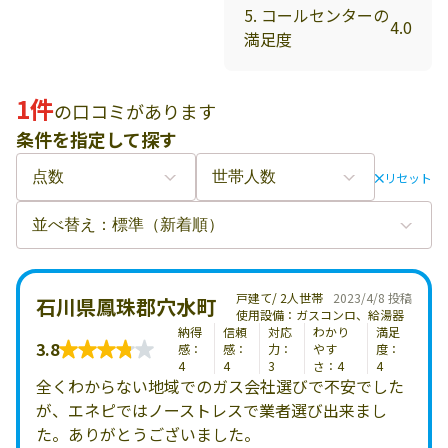
5. コールセンターの
4.0
満足度
1件
の口コミがあります
条件を指定して探す
リセット
戸建て/ 2人世帯
2023/4/8 投稿
石川県鳳珠郡穴水町
使用設備：ガスコンロ、給湯器
納得
信頼
対応
わかり
満足
3.8
感：
感：
力：
やす
度：
4
4
3
さ：4
4
全くわからない地域でのガス会社選びで不安でした
が、エネピではノーストレスで業者選び出来まし
た。ありがとうございました。