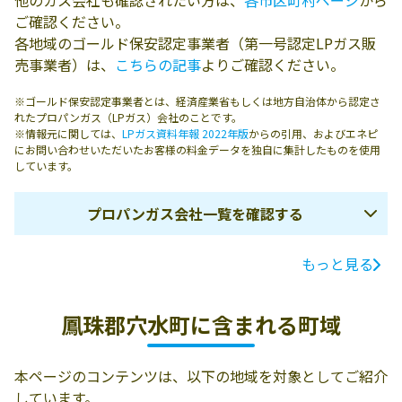
他のガス会社も確認されたい方は、
各市区町村ページ
から
ご確認ください。
各地域のゴールド保安認定事業者（第一号認定LPガス販
売事業者）は、
こちらの記事
よりご確認ください。
※ゴールド保安認定事業者とは、経済産業省もしくは地方自治体から認定さ
れたプロパンガス（LPガス）会社のことです。
※情報元に関しては、
LPガス資料年報 2022年版
からの引用、およびエネピ
にお問い合わせいただいたお客様の料金データを独自に集計したものを使用
しています。
プロパンガス会社一覧を確認する
もっと見る
ガス会社名
所在地
電話番号
穴水北糧
鳳珠郡穴水町川
0768-52-0039
鳳珠郡穴水町に含まれる町域
島ﾖ9-31
本ページのコンテンツは、以下の地域を対象としてご紹介
しています。