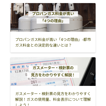
羽咋市
かほく市
河北郡津幡町
河北郡内灘町
羽咋郡宝達志水
羽咋郡志賀町
町
七尾市
輪島市
珠洲市
鹿島郡中能登町
鳳珠郡穴水町
鳳珠郡能登町
プロパンガス料金が高い「4つの理由」-都市
野々市市
ガス料金との決定的な違いとは？
ガスメーター・検針票の見方をわかりやすく
解説！ガスの使用量、料金表示について理解
しよう！