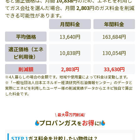
ると適正価格は、月間
10,838
円のため、エネピを利用し
てガス会社を選んだ場合、月間
2,803
円のガス料金を削減
できる可能性があります。
月間料金
年間料金
平均価格
13,640円
163,684円
適正価格（エネ
10,838円
130,054円
ピ利用後）
削減額
2,803円
33,630円
※4人暮らしの場合の金額です。地域や使用量によって料金は変動します。
※「一般社団法人日本エネルギー経済研究所石油情報センター」のデータと
実際にエネピを利用したユーザー様の削減実績データからエネピ独自で算出
した料金です。
8
\ 最大
万円削減/
プロパンガス
お得
を
に!
STEP 1
ガス料金を比較したい物件は？