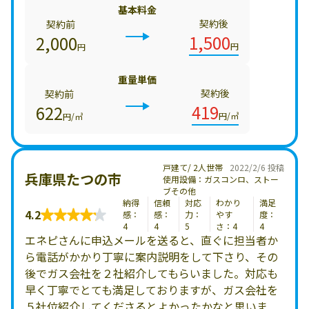
基本料金
契約後
契約前
1,500
2,000
円
円
重量単価
契約後
契約前
419
622
円/㎥
円/㎥
戸建て/ 2人世帯
2022/2/6 投稿
兵庫県たつの市
使用設備：ガスコンロ、ストー
ブその他
納得
信頼
対応
わかり
満足
4.2
感：
感：
力：
やす
度：
4
4
5
さ：4
4
エネピさんに申込メールを送ると、直ぐに担当者か
ら電話がかかり丁寧に案内説明をして下さり、その
後でガス会社を２社紹介してもらいました。対応も
早く丁寧でとても満足しておりますが、ガス会社を
５社位紹介してくださるとよかったかなと思いま