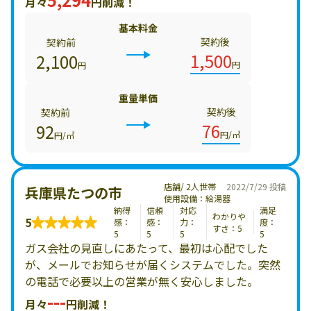
月々
円削減！
基本料金
契約後
契約前
1,500
2,100
円
円
重量単価
契約後
契約前
76
92
円/㎥
円/㎥
店舗/ 2人世帯
2022/7/29 投稿
兵庫県たつの市
使用設備：給湯器
納得
信頼
対応
満足
わかりや
5
感：
感：
力：
度：
すさ：5
5
5
5
5
ガス会社の見直しにあたって、最初は心配でした
が、メールでお知らせが届くシステムでした。突然
の電話で必要以上の営業が無く安心しました。
---
月々
円削減！