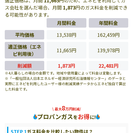
適正価格は、月間
11,665
円のため、エネピを利用してガ
ス会社を選んだ場合、月間
1,873
円のガス料金を削減でき
る可能性があります。
月間料金
年間料金
平均価格
13,538円
162,459円
適正価格（エネ
11,665円
139,978円
ピ利用後）
削減額
1,873円
22,481円
※4人暮らしの場合の金額です。地域や使用量によって料金は変動します。
※「一般社団法人日本エネルギー経済研究所石油情報センター」のデータと
実際にエネピを利用したユーザー様の削減実績データからエネピ独自で算出
した料金です。
8
\ 最大
万円削減/
プロパンガス
お得
を
に!
STEP 1
ガス料金を比較したい物件は？