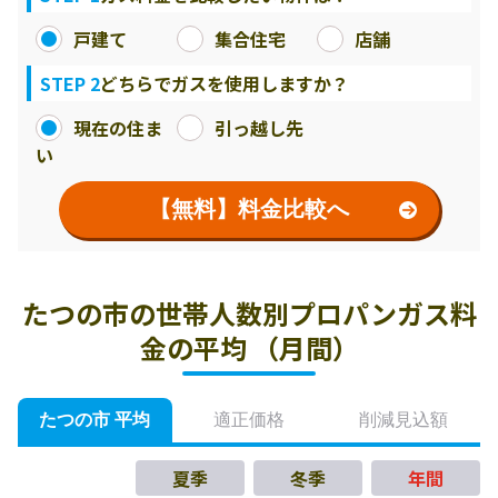
戸建て
集合住宅
店舗
STEP 2
どちらでガスを使用しますか？
現在の住ま
引っ越し先
い
【無料】料金比較へ
たつの市の世帯人数別プロパンガス料
金の平均 （月間）
たつの市 平均
適正価格
削減見込額
夏季
冬季
年間