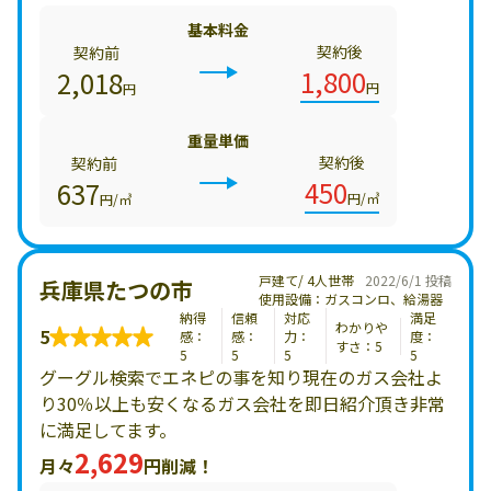
基本料金
契約後
契約前
1,800
2,018
円
円
重量単価
契約後
契約前
450
637
円/㎥
円/㎥
戸建て/ 4人世帯
2022/6/1 投稿
兵庫県たつの市
使用設備：ガスコンロ、給湯器
納得
信頼
対応
満足
わかりや
5
感：
感：
力：
度：
すさ：5
5
5
5
5
グーグル検索でエネピの事を知り現在のガス会社よ
り30％以上も安くなるガス会社を即日紹介頂き非常
に満足してます。
2,629
月々
円削減！