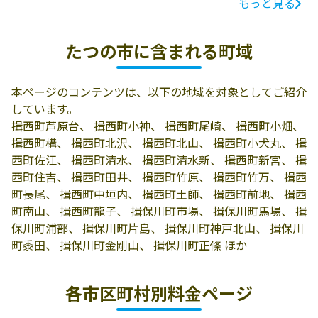
もっと見る
ガス会社名
所在地
電話番号
竜野営業所
たつの市揖保川
0791-72-5732
たつの市に含まれる町域
町片島906-3
有限会社揖保ガ
679-4027 たつの
0791-66-2003
本ページのコンテンツは、以下の地域を対象としてご紹介
ス／龍野支店
市揖西町長尾430
しています。
有限会社揖保ガ
679-4154 たつの
0791-67-1729
揖西町芦原台、 揖西町小神、 揖西町尾崎、 揖西町小畑、
ス
市揖保町西構98-
揖西町構、 揖西町北沢、 揖西町北山、 揖西町小犬丸、 揖
8
西町佐江、 揖西町清水、 揖西町清水新、 揖西町新宮、 揖
西町住吉、 揖西町田井、 揖西町竹原、 揖西町竹万、 揖西
有限会社丸山商
679-4135 たつの
0791-63-0567
町長尾、 揖西町中垣内、 揖西町土師、 揖西町前地、 揖西
店
市誉田町高駄105
町南山、 揖西町龍子、 揖保川町市場、 揖保川町馬場、 揖
保川町浦部、 揖保川町片島、 揖保川町神戸北山、 揖保川
有限会社井上商
246-0025 たつの
0791-75-2150
町黍田、 揖保川町金剛山、 揖保川町正條 ほか
店
市新宮町北村50
有限会社かぎや
たつの市龍野町
0791-62-1106
各市区町村別料金ページ
日山39-3