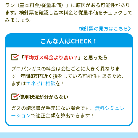
ラン（基本料金/従量単価）」に原因がある可能性があり
ます。検針票を確認し基本料金と従量単価をチェックして
みましょう。
検針票の見方はこちら
こんな人はCHECK！
「
平均ガス料金より高い？
」と思ったら
プロパンガスの料金は会社ごとに大きく異なりま
す。
年間8万円近く損
をしている可能性もあるため、
まずは
エネピに相談
を！
使用状況が分からない
ガスの請求書が手元にない場合でも、
無料シミュレ
ーション
で適正金額を算出できます！