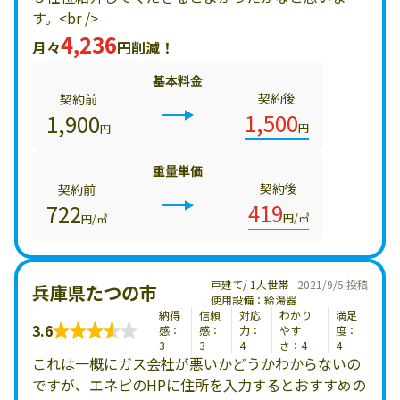
す。<br />
4,236
月々
円削減！
基本料金
契約後
契約前
1,500
1,900
円
円
重量単価
契約後
契約前
419
722
円/㎥
円/㎥
戸建て/ 1人世帯
2021/9/5 投稿
兵庫県たつの市
使用設備：給湯器
納得
信頼
対応
わかり
満足
3.6
感：
感：
力：
やす
度：
3
3
4
さ：4
4
これは一概にガス会社が悪いかどうかわからないの
ですが、エネピのHPに住所を入力するとおすすめの