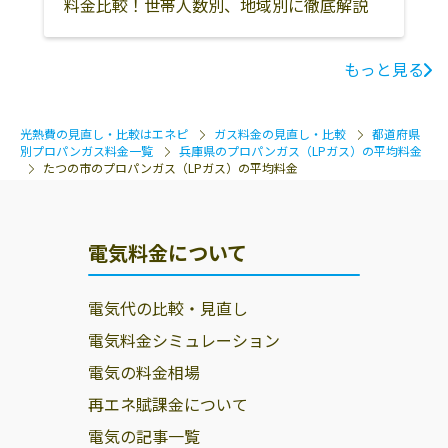
料金比較！世帯人数別、地域別に徹底解説
株式会社三木完
679-4172 たつの
0791-63-0333
商店
市龍野町上川原
36
もっと見る
株式会社タツノ
たつの市龍野町
0791-63-1456
シティガス
日山80番地の1
光熱費の見直し・比較はエネピ
ガス料金の見直し・比較
都道府県
別プロパンガス料金一覧
兵庫県のプロパンガス（LPガス）の平均料金
株式会社タグチ
たつの市揖保町
0791-67-8701
たつの市のプロパンガス（LPガス）の平均料金
栄238-4
株式会社エネッ
たつの市新宮町
0791-75-3093
電気料金について
セ
新宮607
株式会社ＪＡド
たつの市揖保川
0791-72-3128
電気代の比較・見直し
リーム
町山津屋141-1
電気料金シミュレーション
ミツバ商事株式
671-1341 たつの
079-322-1245
電気の料金相場
会社
市御津町釜屋5-1
再エネ賦課金について
タグチプロパン
671-1621 たつの
0791-72-2276
電気の記事一覧