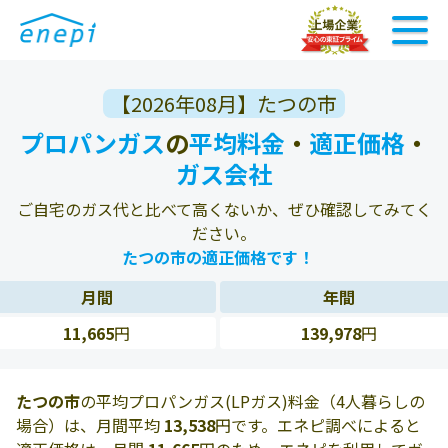
【2026年08月】たつの市
プロパンガス
の
平均料金
・
適正価格
・
ガス会社
ご自宅のガス代と比べて高くないか、ぜひ確認してみてく
ださい。
たつの市の適正価格です！
月間
年間
11,665
円
139,978
円
たつの市
の平均プロパンガス(LPガス)料金（4人暮らしの
場合）は、月間平均
13,538
円です。エネピ調べによると