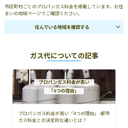
片岡商店
たつの市新宮町
0791-75-2120
市区町村ごとのプロパンガス料金を掲載しています。お住
仙正154-3
まいの地域ページでご確認ください。
天満屋
たつの市龍野町
0791-62-1964
住んでいる地域を確認する
北龍野430
増本商店
たつの市御津町
079-322-0129
神戸市
尼崎市
西宮市
中島1439-4
ガス代についての記事
芦屋市
伊丹市
宝塚市
西村商店
たつの市誉田町
0791-63-4333
広山160-1
川西市
三田市
川辺郡猪名川町
秋山商店
679-4342 たつの
0791-75-0001
加古川市
高砂市
明石市
市新宮町平野543
加古郡稲美町
加古郡播磨町
小野市
山本燃料店
421-3112 たつの
0791-62-0740
市龍野町片山325
加西市
三木市
加東市
株式会社内海電
たつの市新宮町
0791-75-0128
西脇市
多可郡多可町
姫路市
プロパンガス料金が高い「4つの理由」-都市
化ハウス
新宮789-10
ガス料金との決定的な違いとは？
神崎郡神河町
神崎郡市川町
神崎郡福崎町