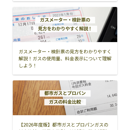
株式会社田中信
たつの市龍野町
0791-63-1124
たつの市
相生市
赤穂市
一商店
本町216
宍粟市
揖保郡太子町
赤穂郡上郡町
株式会社大西商
671-1332 たつの
079-324-0047
店
市御津町室津470
佐用郡佐用町
豊岡市
養父市
株式会社大西商
671-1332 たつの
0120-969-024
朝来市
美方郡香美町
美方郡新温泉町
店
市御津町室津470
ガスメーター・検針票の見方をわかりやすく
丹波市
洲本市
南あわじ市
株式会社船引商
679-4161 たつの
0791-63-2688
解説！ガスの使用量、料金表示について理解
店
市龍野町日山62-
しよう！
淡路市
丹波篠山市
3
株式会社村田住
679-4313 たつの
0791-75-0156
設
市新宮町新宮
367-1
株式会社前田商
743-0021 たつの
0791-62-1177
店
市龍野町富永
192-1
【2026年度版】都市ガスとプロパンガスの