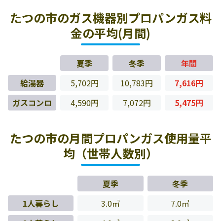
たつの市のガス機器別プロパンガス料
金の平均(月間)
夏季
冬季
年間
給湯器
5,702円
10,783円
7,616円
ガスコンロ
4,590円
7,072円
5,475円
たつの市の月間プロパンガス使用量平
均（世帯人数別）
夏季
冬季
1人暮らし
3.0㎥
7.0㎥