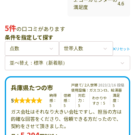
4.6
満足度
5件
の口コミがあります
条件を指定して探す
リセット
戸建て/ 2人世帯
2023/2/16 投稿
兵庫県たつの市
使用設備：ガスコンロ、給湯器
納得
信頼
対応
満足
わかりや
5
感：
感：
力：
度：
すさ：5
5
5
5
5
ガス会社はそれなり大きい会社ですし、担当の方は
的確な回答をくださり、信頼できる方だったので、
契約をさせて頂きました。
5,294