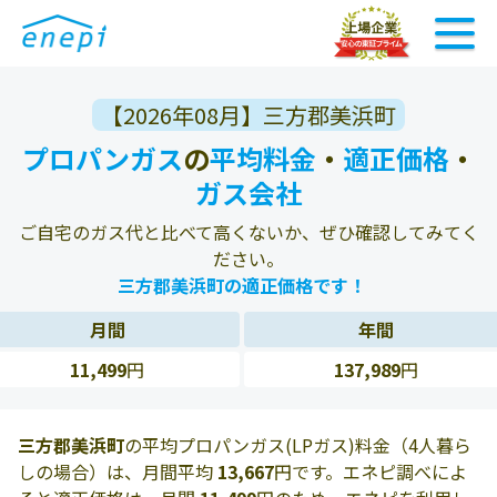
【2026年08月】三方郡美浜町
プロパンガス
の
平均料金
・
適正価格
・
ガス会社
ご自宅のガス代と比べて高くないか、ぜひ確認してみてく
ださい。
三方郡美浜町の適正価格です！
月間
年間
11,499
円
137,989
円
三方郡美浜町
の平均プロパンガス(LPガス)料金（4人暮ら
しの場合）は、月間平均
13,667
円です。エネピ調べによ