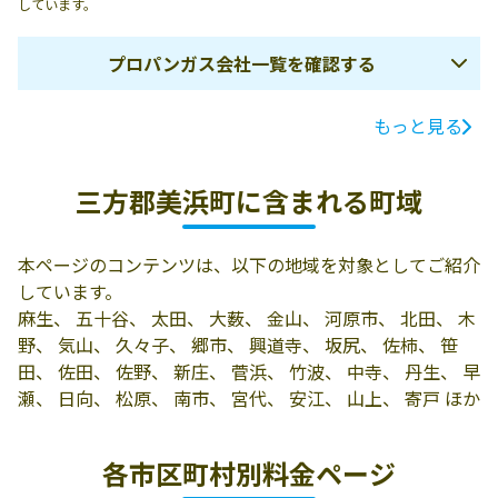
しています。
プロパンガス会社一覧を確認する
もっと見る
ガス会社名
所在地
電話番号
敦賀美方農業協
三方郡美浜町河
0770-32-1134
三方郡美浜町に含まれる町域
同組合みはま基
原市19-12
幹支店
本ページのコンテンツは、以下の地域を対象としてご紹介
沢井石油店
三方郡美浜町佐
0770-38-1504
しています。
田38-8
麻生、 五十谷、 太田、 大薮、 金山、 河原市、 北田、 木
早瀬石油店
三方郡美浜町早
0770-32-0267
野、 気山、 久々子、 郷市、 興道寺、 坂尻、 佐柿、 笹
瀬13-101
田、 佐田、 佐野、 新庄、 菅浜、 竹波、 中寺、 丹生、 早
瀬、 日向、 松原、 南市、 宮代、 安江、 山上、 寄戸 ほか
各市区町村別料金ページ