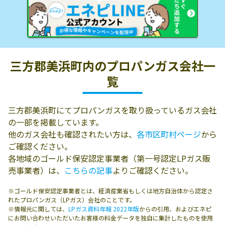
三方郡美浜町内の
プロパンガス会社一
覧
三方郡美浜町にてプロパンガスを取り扱っているガス会社
の一部を掲載しています。
他のガス会社も確認されたい方は、
各市区町村ページ
から
ご確認ください。
各地域のゴールド保安認定事業者（第一号認定LPガス販
売事業者）は、
こちらの記事
よりご確認ください。
※ゴールド保安認定事業者とは、経済産業省もしくは地方自治体から認定さ
れたプロパンガス（LPガス）会社のことです。
※情報元に関しては、
LPガス資料年報 2022年版
からの引用、およびエネピ
にお問い合わせいただいたお客様の料金データを独自に集計したものを使用