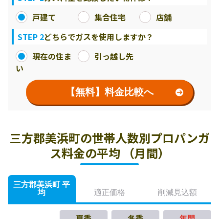
戸建て
集合住宅
店舗
STEP 2
どちらでガスを使用しますか？
現在の住ま
引っ越し先
い
【無料】料金比較へ
三方郡美浜町の世帯人数別プロパンガ
ス料金の平均 （月間）
三方郡美浜町 平
均
適正価格
削減見込額
夏季
冬季
年間