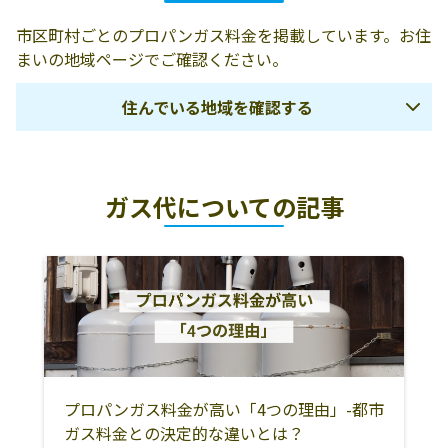
市区町村ごとのプロパンガス料金を掲載しています。お住
まいの地域ページでご確認ください。
住んでいる地域を確認する
福井市
吉田郡永平寺町
大野市
ガス代についての記事
勝山市
あわら市
坂井市
鯖江市
越前市
今立郡池田町
南条郡南越前町
丹生郡越前町
敦賀市
小浜市
三方郡美浜町
三方上中郡若狭
町
大飯郡高浜町
大飯郡おおい町
プロパンガス料金が高い「4つの理由」-都市
ガス料金との決定的な違いとは？