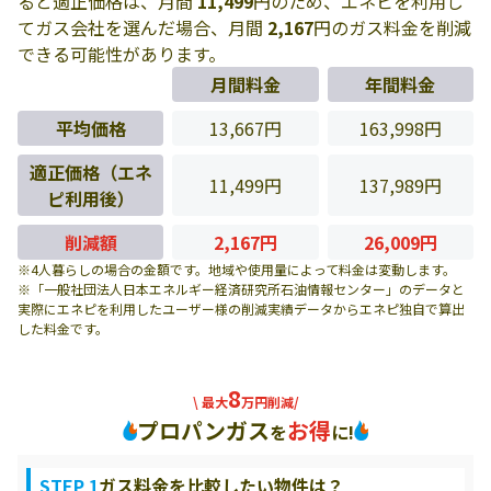
ると適正価格は、月間
11,499
円のため、エネピを利用し
てガス会社を選んだ場合、月間
2,167
円のガス料金を削減
できる可能性があります。
月間料金
年間料金
平均価格
13,667円
163,998円
適正価格（エネ
11,499円
137,989円
ピ利用後）
削減額
2,167円
26,009円
※4人暮らしの場合の金額です。地域や使用量によって料金は変動します。
※「一般社団法人日本エネルギー経済研究所石油情報センター」のデータと
実際にエネピを利用したユーザー様の削減実績データからエネピ独自で算出
した料金です。
8
\ 最大
万円削減/
プロパンガス
お得
を
に!
STEP 1
ガス料金を比較したい物件は？