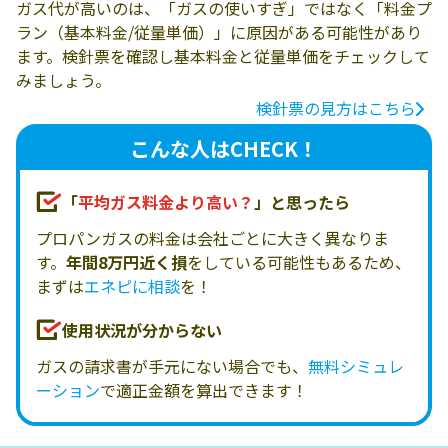
ガス代が高いのは、「ガスの使いすぎ」ではなく「料金プ
ラン（基本料金/従量単価）」に原因がある可能性があり
ます。検針票を確認し基本料金と従量単価をチェックして
みましょう。
検針票の見方はこちら
こんな人はCHECK！
「
平均ガス料金より高い？
」と思ったら
プロパンガスの料金は会社ごとに大きく異なりま
す。
年間8万円近く損
をしている可能性もあるため、
まずは
エネピに相談
を！
使用状況が分からない
ガスの請求書が手元にない場合でも、
無料シミュレ
ーション
で適正金額を算出できます！