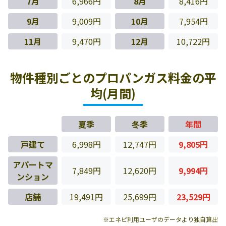
7月
6,966円
8月
8,416円
9月
9,009円
10月
7,954円
11月
9,470円
12月
10,722円
物件種別ごとのプロパンガス料金の平
均(月間)
夏季
冬季
年間
戸建て
6,998円
12,747円
9,805円
アパートマ
7,849円
12,620円
9,994円
ンション
店舗
19,491円
25,699円
23,529円
※エネピ利用ユーザのデータより独自算出