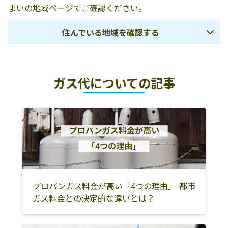
まいの地域ページでご確認ください。
木下商店
勝山市北郷町伊
0779-89-1050
知地55-24
住んでいる地域を確認する
日通プロパン勝
勝山市北市7-8-1
0779-88-0782
山販売所
福井市
吉田郡永平寺町
大野市
勝山商事株式会
911-0801 勝山市
0779-88-2111
ガス代についての記事
勝山市
あわら市
坂井市
社
沢町1丁目6-25
鯖江市
越前市
今立郡池田町
境井米穀燃料店
勝山市栄町4丁目
0779-88-0663
2-48
南条郡南越前町
丹生郡越前町
敦賀市
吉田屋本店
勝山市芳野町1丁
0779-88-0758
小浜市
三方郡美浜町
三方上中郡若狭
目5-38
町
ふどんどや米穀
勝山市本町4丁目
0779-88-0445
大飯郡高浜町
大飯郡おおい町
店
1-14
プロパンガス料金が高い「4つの理由」-都市
ガス料金との決定的な違いとは？
フジタ住設
勝山市立川町2丁
0779-87-0980
目2-11-5