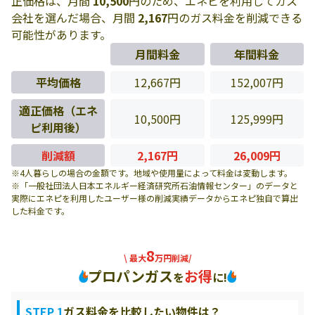
正価格は、月間
10,500
円のため、エネピを利用してガス
会社を選んだ場合、月間
2,167
円のガス料金を削減できる
可能性があります。
月間料金
年間料金
平均価格
12,667円
152,007円
適正価格（エネ
10,500円
125,999円
ピ利用後）
削減額
2,167円
26,009円
※4人暮らしの場合の金額です。地域や使用量によって料金は変動します。
※「一般社団法人日本エネルギー経済研究所石油情報センター」のデータと
実際にエネピを利用したユーザー様の削減実績データからエネピ独自で算出
した料金です。
8
\ 最大
万円削減/
プロパンガス
お得
を
に!
STEP 1
ガス料金を比較したい物件は？