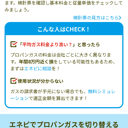
ます。検針票を確認し基本料金と従量単価をチェックして
みましょう。
検針票の見方はこちら
こんな人はCHECK！
「
平均ガス料金より高い？
」と思ったら
プロパンガスの料金は会社ごとに大きく異なりま
す。
年間8万円近く損
をしている可能性もあるため、
まずは
エネピに相談
を！
使用状況が分からない
ガスの請求書が手元にない場合でも、
無料シミュレ
ーション
で適正金額を算出できます！
エネピでプロパンガスを
切り替える