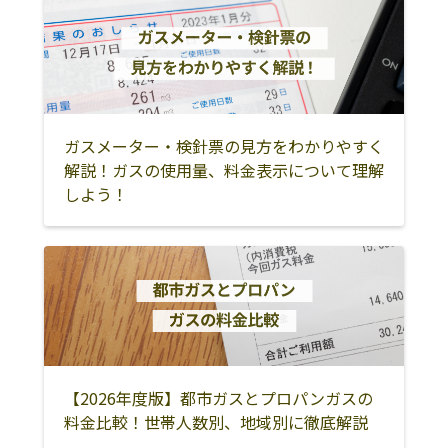
テラル越前農業
勝山市滝波町5丁
0779-88-0342
協同組合／勝山
目701
中支店
コンドー商会
勝山市北郷町伊
0779-89-1305
知地55-24
ガスメーター・検針票の見方をわかりやすく
あおい商事株式
勝山市滝波町1丁
0779-88-0821
解説！ガスの使用量、料金表示について理解
会社
目602-1
しよう！
【2026年度版】都市ガスとプロパンガスの
料金比較！世帯人数別、地域別に徹底解説