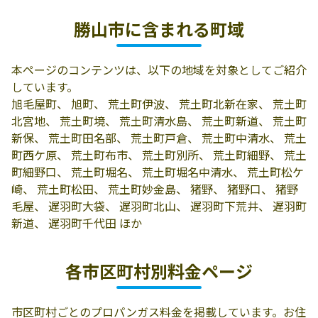
和田金物株式会
勝山市栄町1丁目
0779-87-2112
勝山市に含まれる町域
社
3-11
有限会社鷲田金
911-0801 勝山市
0779-88-0318
本ページのコンテンツは、以下の地域を対象としてご紹介
物住設
沢町1丁目5-18
しています。
有限会社鷲田金
911-0806 勝山市
0779-88-2263
旭毛屋町、 旭町、 荒土町伊波、 荒土町北新在家、 荒土町
物住設／本町店
本町2-5-8
北宮地、 荒土町境、 荒土町清水島、 荒土町新道、 荒土町
新保、 荒土町田名部、 荒土町戸倉、 荒土町中清水、 荒土
有限会社林商店
519-2424 勝山市
0779-88-3183
町西ケ原、 荒土町布市、 荒土町別所、 荒土町細野、 荒土
郡町1丁目2-45
町細野口、 荒土町堀名、 荒土町堀名中清水、 荒土町松ケ
崎、 荒土町松田、 荒土町妙金島、 猪野、 猪野口、 猪野
有限会社豊林
勝山市旭町2丁目
0779-88-0612
毛屋、 遅羽町大袋、 遅羽町北山、 遅羽町下荒井、 遅羽町
6-1
新道、 遅羽町千代田 ほか
有限会社鹿谷電
911-0841 勝山市
0779-89-2031
機
鹿谷町発坂14-21
各市区町村別料金ページ
木村屋商店
勝山市本町3丁目
0779-88-0177
2-12
市区町村ごとのプロパンガス料金を掲載しています。お住