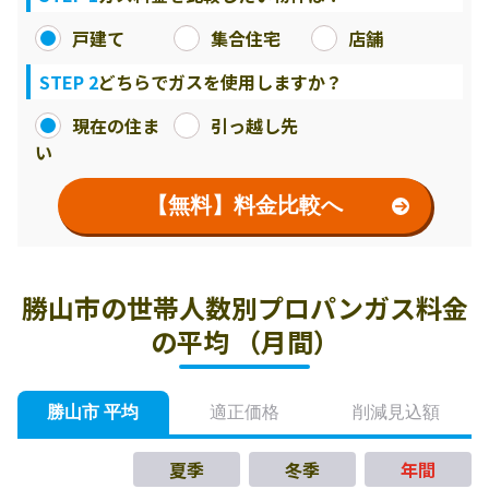
戸建て
集合住宅
店舗
STEP 2
どちらでガスを使用しますか？
現在の住ま
引っ越し先
い
【無料】料金比較へ
勝山市の世帯人数別プロパンガス料金
の平均 （月間）
勝山市 平均
適正価格
削減見込額
夏季
冬季
年間