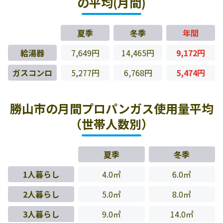
の平均(月間)
夏季
冬季
年間
給湯器
7,649円
14,465円
9,172円
ガスコンロ
5,277円
6,768円
5,474円
勝山市の月間プロパンガス使用量平均
（世帯人数別）
夏季
冬季
1人暮らし
4.0㎥
6.0㎥
2人暮らし
5.0㎥
8.0㎥
3人暮らし
9.0㎥
14.0㎥