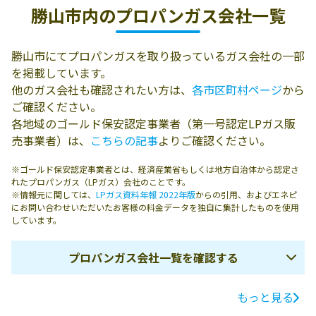
勝山市内の
プロパンガス会社一覧
勝山市にてプロパンガスを取り扱っているガス会社の一部
を掲載しています。
他のガス会社も確認されたい方は、
各市区町村ページ
から
ご確認ください。
各地域のゴールド保安認定事業者（第一号認定LPガス販
売事業者）は、
こちらの記事
よりご確認ください。
※ゴールド保安認定事業者とは、経済産業省もしくは地方自治体から認定さ
れたプロパンガス（LPガス）会社のことです。
※情報元に関しては、
LPガス資料年報 2022年版
からの引用、およびエネピ
にお問い合わせいただいたお客様の料金データを独自に集計したものを使用
しています。
プロパンガス会社一覧を確認する
もっと見る
ガス会社名
所在地
電話番号