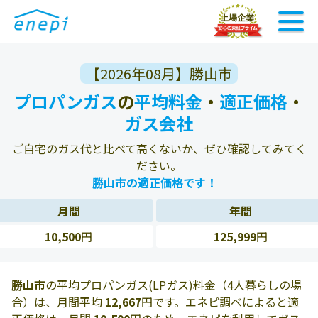
【2026年08月】勝山市
プロパンガス
の
平均料金
・
適正価格
・
ガス会社
ご自宅のガス代と比べて高くないか、ぜひ確認してみてく
ださい。
勝山市の適正価格です！
月間
年間
10,500
円
125,999
円
勝山市
の平均プロパンガス(LPガス)料金（4人暮らしの場
合）は、月間平均
12,667
円です。エネピ調べによると適