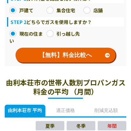
戸建て
集合住宅
店舗
STEP 2
どちらでガスを使用しますか？
現在の住ま
引っ越し先
い
【無料】料金比較へ
由利本荘市の世帯人数別プロパンガス
料金の平均 （月間）
由利本荘市 平均
適正価格
削減見込額
夏季
冬季
年間