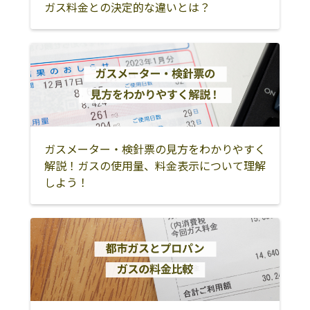
ガス料金との決定的な違いとは？
佐藤吾一商店
015-0514 由利本
0184-58-2015
横手市
仙北郡美郷町
由利本荘市
荘市鳥海町中直
根字中山13-5
にかほ市
湯沢市
雄勝郡羽後町
高清水商店
由利本荘市東由
0184-69-3038
雄勝郡東成瀬村
利舘合字舘前10
株式会社相場商
由利本荘市石脇
0184-22-1002
店 本荘営業所
字田尻野2-52
ガスメーター・検針票の見方をわかりやすく
株式会社相場商
015-0013 由利本
0120-076-002
解説！ガスの使用量、料金表示について理解
店本荘営業所
荘市石脇字田尻
しよう！
野2-52
株式会社ジェイ
由利本荘市埋田
0184-28-5687
エイ 秋田しんせ
字小館81-16
いサービス ＬＰ
ガスセンター