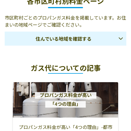
各市区町村別料金ページ
113-3
松ケ崎プロパン
由利本荘市松ｹ崎
0184-28-2075
市区町村ごとのプロパンガス料金を掲載しています。お住
販売店
字松ｹ崎町21
まいの地域ページでご確認ください。
秋田セントラル
015-0041 由利本
0184-22-7056
住んでいる地域を確認する
ガス株式会社／
荘市二番堰29-1
本荘営業所
鹿角市
大館市
北秋田市
三船プロパンガ
015-0404 由利本
0184-55-2638
ガス代についての記事
ス店
荘市矢島町七日
鹿角郡小坂町
北秋田郡上小阿
秋田市
町字七日町39-17
仁村
佐藤寿信商店
由利本荘市鳥海
0184-59-2020
男鹿市
潟上市
能代市
町上笹子字下野
南秋田郡五城目
南秋田郡八郎潟
南秋田郡井川町
136-3
町
町
佐 藤 商 店
由利本荘市岩城
0184-72-2076
南秋田郡大潟村
山本郡三種町
山本郡八峰町
亀田大町字中町
26
プロパンガス料金が高い「4つの理由」-都市
山本郡藤里町
大仙市
仙北市