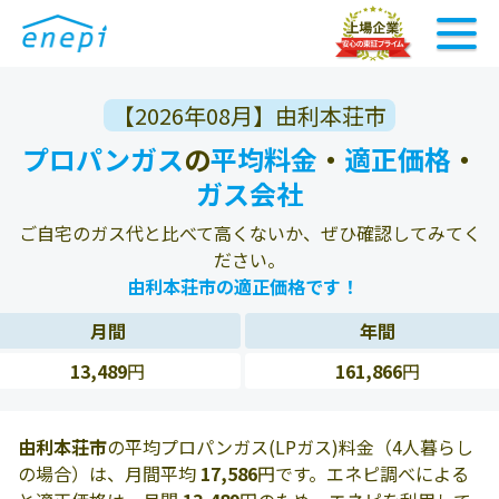
【2026年08月】由利本荘市
プロパンガス
の
平均料金
・
適正価格
・
ガス会社
ご自宅のガス代と比べて高くないか、ぜひ確認してみてく
ださい。
由利本荘市の適正価格です！
月間
年間
13,489
円
161,866
円
由利本荘市
の平均プロパンガス(LPガス)料金（4人暮らし
の場合）は、月間平均
17,586
円です。エネピ調べによる