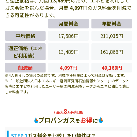
と適正価格は、月間
13,489
円のため、エネピを利用して
ガス会社を選んだ場合、月間
4,097
円のガス料金を削減で
きる可能性があります。
月間料金
年間料金
平均価格
17,586円
211,035円
適正価格（エネ
13,489円
161,866円
ピ利用後）
削減額
4,097円
49,169円
※4人暮らしの場合の金額です。地域や使用量によって料金は変動します。
※「一般社団法人日本エネルギー経済研究所石油情報センター」のデータと
実際にエネピを利用したユーザー様の削減実績データからエネピ独自で算出
した料金です。
8
\ 最大
万円削減/
プロパンガス
お得
を
に!
STEP 1
ガス料金を比較したい物件は？