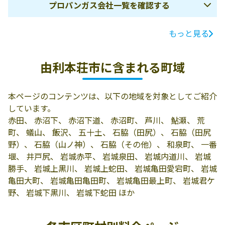
プロパンガス会社一覧を確認する
もっと見る
ガス会社名
所在地
電話番号
由利プロパン販
由利本荘市東由
0184-69-2062
由利本荘市に含まれる町域
売所
利蔵字蔵95
有限会社東北プ
015-0833 由利本
0184-22-1009
本ページのコンテンツは、以下の地域を対象としてご紹介
ロパン
荘市巣組2-4
しています。
有限会社佐々木
由利本荘市西目
0184-33-3560
赤田、 赤沼下、 赤沼下道、 赤沼町、 芦川、 鮎瀬、 荒
商事
町海士剥字御月
町、 蟻山、 飯沢、 五十土、 石脇（田尻）、 石脇（田尻
森1-20
野）、 石脇（山ノ神）、 石脇（その他）、 和泉町、 一番
堰、 井戸尻、 岩城赤平、 岩城泉田、 岩城内道川、 岩城
日通エネルギー
由利本荘市矢島
0184-55-2668
勝手、 岩城上黒川、 岩城上蛇田、 岩城亀田愛宕町、 岩城
東北株式会社／
町七日町字熊之
亀田大町、 岩城亀田亀田町、 岩城亀田最上町、 岩城君ケ
本荘営業所
堂116-1
野、 岩城下黒川、 岩城下蛇田 ほか
二葉プロパン販
由利本荘市大内
0184-65-3216
売所
三川字白山田