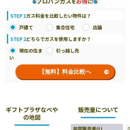
プロパンガス
お得
を
に!
STEP 1
ガス料金を比較したい物件は？
戸建て
集合住宅
店舗
STEP 2
どちらでガスを使用しますか？
現在の住ま
引っ越し先
い
【無料】料金比較へ
ギフトプラザなべや
販売量について
の地図
年間販売量(t)