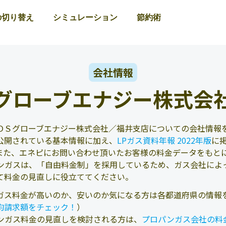
の切り替え
シミュレーション
節約術
会社情報
グローブエナジー株式会
ＯＳグローブエナジー株式会社／福井支店についての会社情報を
公開されている基本情報に加え、
LPガス資料年報 2022年版
に
また、エネピにお問い合わせ頂いたお客様の料金データをもと
ンガスは、「自由料金制」を採用しているため、ガス会社によ
て料金の見直しに役立ててください。
ガス料金が高いのか、安いのか気になる方は各都道府県の情報
均請求額をチェック！
）
ンガス料金の見直しを検討される方は、
プロパンガス会社の料