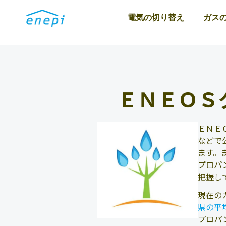
電気の切り替え
ガス
ＥＮＥＯＳ
ＥＮＥ
などで
ます。
プロパ
把握し
現在の
県の平
プロパ