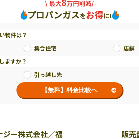
8
\ 最大
万円削減/
プロパンガス
お得
を
に!
い物件は？
集合住宅
店舗
しますか？
引っ越し先
【無料】料金比較へ
ナジー株式会社／福
販売