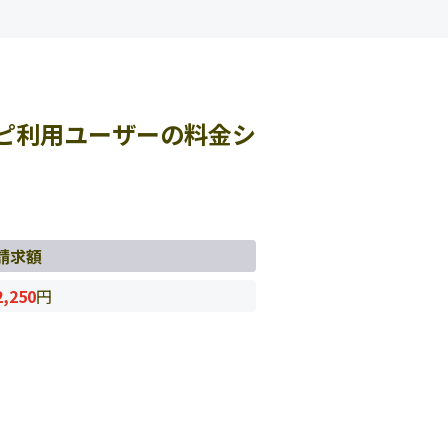
ピ利用ユーザーの料金シ
請求額
2,250
円