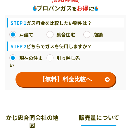
\ 最大
万円削減/
プロパンガス
お得
を
に!
STEP 1
ガス料金を比較したい物件は？
戸建て
集合住宅
店舗
STEP 2
どちらでガスを使用しますか？
現在の住ま
引っ越し先
い
【無料】料金比較へ
かじ忠合同会社の地
販売量について
図