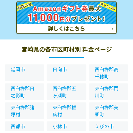
宮崎県の各市区町村別 料金ページ
延岡市
日向市
西臼杵郡高
千穂町
西臼杵郡日
西臼杵郡五
東臼杵郡門
之影町
ヶ瀬町
川町
東臼杵郡諸
東臼杵郡椎
東臼杵郡美
塚村
葉村
郷町
西都市
小林市
えびの市