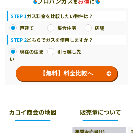
プロパンガス
お得
を
に!
STEP 1
ガス料金を比較したい物件は？
戸建て
集合住宅
店舗
STEP 2
どちらでガスを使用しますか？
現在の住ま
引っ越し先
い
【無料】料金比較へ
カコイ商会の地図
販売量について
年間販売量(t)