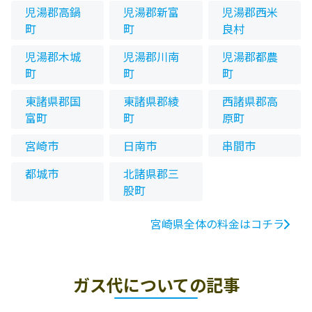
児湯郡高鍋
児湯郡新富
児湯郡西米
町
町
良村
児湯郡木城
児湯郡川南
児湯郡都農
町
町
町
東諸県郡国
東諸県郡綾
西諸県郡高
富町
町
原町
宮崎市
日南市
串間市
都城市
北諸県郡三
股町
宮崎県全体の料金はコチラ
ガス代についての記事