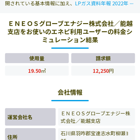
...
...
開されている基本情報に加え、
LPガス資料年報 2022年版
に掲載されている情報を参照しております。また、エネピ
にお問い合わせ頂いたお客様の料金データをもとに料金情
ＥＮＥＯＳグローブエナジー株式会社／能越
報などを表示しています。
支店をお使いのエネピ利用ユーザーの料金シ
ミュレーション結果
使用量
請求額
19.50
㎥
12,250
円
会社情報
ＥＮＥＯＳグローブエナジー株
運営会社名
式会社／能越支店
石川県羽咋郡宝達志水町柳瀬ﾖ
住所