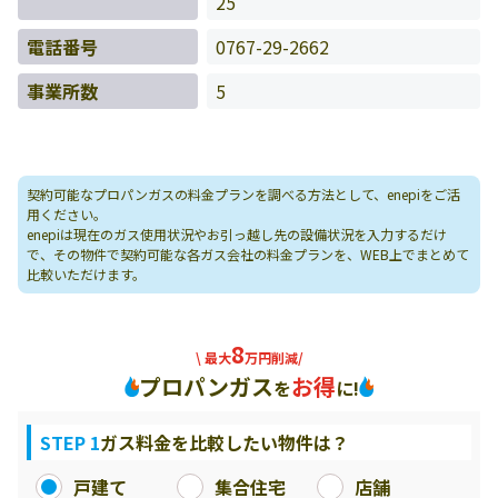
25
電話番号
0767-29-2662
事業所数
5
契約可能なプロパンガスの料金プランを調べる方法として、enepiをご活
用ください。
enepiは現在のガス使用状況やお引っ越し先の設備状況を入力するだけ
で、その物件で契約可能な各ガス会社の料金プランを、WEB上でまとめて
比較いただけます。
8
\ 最大
万円削減/
プロパンガス
お得
を
に!
STEP 1
ガス料金を比較したい物件は？
戸建て
集合住宅
店舗