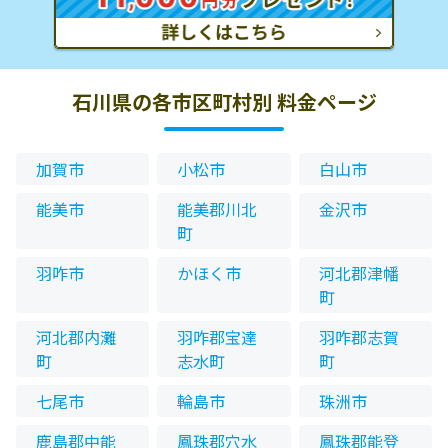
石川県の各市区町村別 料金ページ
加賀市
小松市
白山市
能美市
能美郡川北
金沢市
町
羽咋市
かほく市
河北郡津幡
町
河北郡内灘
羽咋郡宝達
羽咋郡志賀
町
志水町
町
七尾市
輪島市
珠洲市
鹿島郡中能
鳳珠郡穴水
鳳珠郡能登