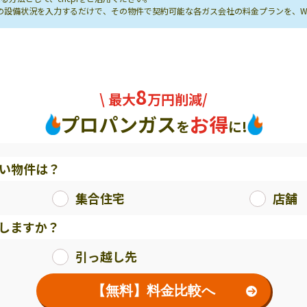
し先の設備状況を入力するだけで、その物件で契約可能な各ガス会社の料金プランを、
8
\ 最大
万円削減/
プロパンガス
お得
を
に!
い物件は？
集合住宅
店舗
しますか？
引っ越し先
【無料】料金比較へ