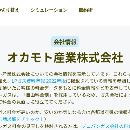
の切り替え
シミュレーション
節約術
会社情報
オカモト産業株式会社
ト産業株式会社についての会社情報を表示しています。これらは
加え、
LPガス資料年報 2022年版
に掲載されている情報を参照
せ頂いたお客様の料金データをもとに料金情報などを表示して
ンガスは、「自由料金制」を採用しているため、ガス会社によ
て料金の見直しに役立ててください。
ガス料金が高いのか、安いのか気になる方は各都道府県の情報
均請求額をチェック！
）
ンガス料金の見直しを検討される方は、
プロパンガス会社の料