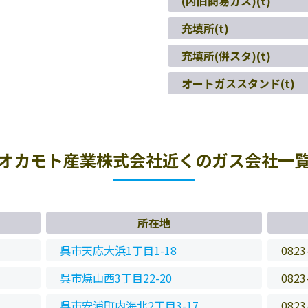
(内旧簡易ガス)(t)
充填所(t)
充填所(併スタ)(t)
オートガススタンド(t)
オカモト産業株式会社近くのガス会社一
所在地
呉市天応大浜1丁目1-18
0823
呉市焼山西3丁目22-20
0823
呉市安浦町内海北2丁目3-17
0823