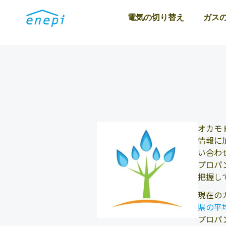
電気の切り替え
ガス
オカモ
情報に
い合わ
プロパ
把握し
現在の
県の平
プロパ