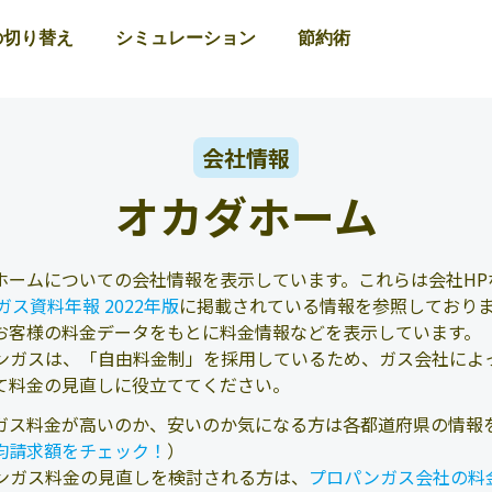
の切り替え
シミュレーション
節約術
会社情報
オカダホーム
ホームについての会社情報を表示しています。これらは会社HP
Pガス資料年報 2022年版
に掲載されている情報を参照しており
お客様の料金データをもとに料金情報などを表示しています。
ンガスは、「自由料金制」を採用しているため、ガス会社によ
て料金の見直しに役立ててください。
ガス料金が高いのか、安いのか気になる方は各都道府県の情報
均請求額をチェック！
）
ンガス料金の見直しを検討される方は、
プロパンガス会社の料