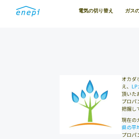
電気の切り替え
ガス
オカダ
え、
L
頂いた
プロパ
把握し
現在の
県の平
プロパ