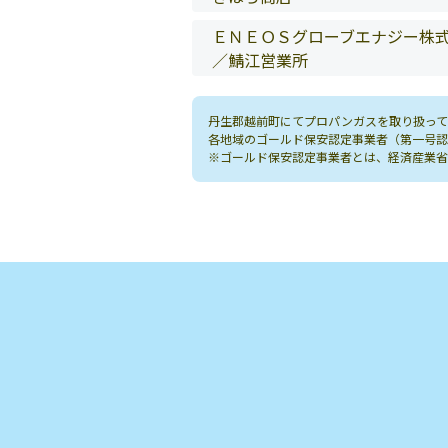
ＥＮＥＯＳグローブエナジー株
／鯖江営業所
丹生郡越前町にてプロパンガスを取り扱って
各地域のゴールド保安認定事業者（第一号認
※ゴールド保安認定事業者とは、経済産業省