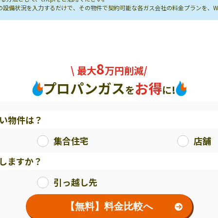
し先の設備状況を入力するだけで、その物件で契約可能な各ガス会社の料金プランを、
8
\ 最大
万円削減/
プロパンガス
お得
を
に!
い物件は？
集合住宅
店舗
しますか？
引っ越し先
【無料】料金比較へ