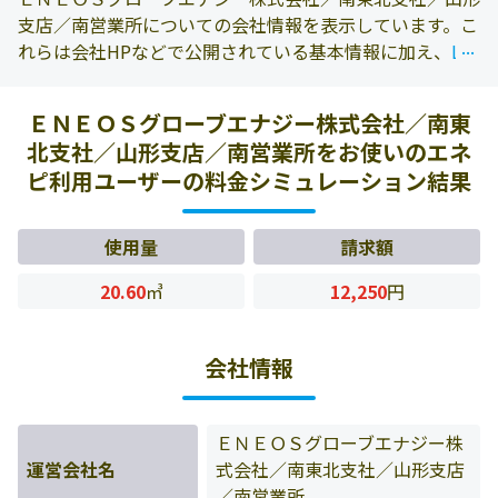
支店／南営業所についての会社情報を表示しています。こ
...
...
れらは会社HPなどで公開されている基本情報に加え、
LP
ガス資料年報 2022年版
に掲載されている情報を参照して
おります。また、エネピにお問い合わせ頂いたお客様の料
ＥＮＥＯＳグローブエナジー株式会社／南東
金データをもとに料金情報などを表示しています。
北支社／山形支店／南営業所をお使いのエネ
ピ利用ユーザーの料金シミュレーション結果
使用量
請求額
20.60
㎥
12,250
円
会社情報
ＥＮＥＯＳグローブエナジー株
運営会社名
式会社／南東北支社／山形支店
／南営業所