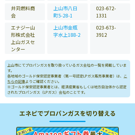
井苅燃料商
上山市八日
023-672-
会
町5-28-1
1331
エナジー山
上山市金瓶
023-673-
形株式会社
字水上188-2
3912
上山ガスセ
ンター
上山市にてプロパンガスを取り扱っているガス会社の一覧を掲載していま
す。
各地域のゴールド保安認定事業者（第一号認定LPガス販売事業者）は、
こ
ちらの記事
よりご確認ください。
※ゴールド保安認定事業者とは、経済産業省もしくは地方自治体から認定
されたプロパンガス（LPガス）会社のことです。
エネピでプロパンガスを切り替える