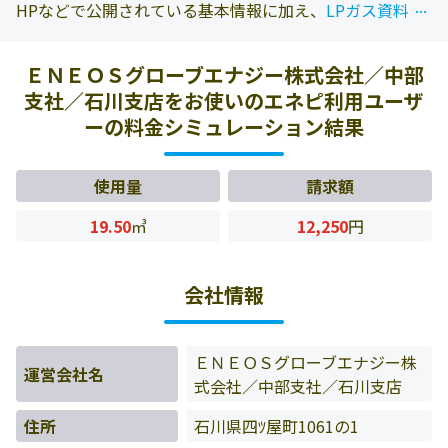
...
...
HPなどで公開されている基本情報に加え、
LPガス資料年
報 2022年版
に掲載されている情報を参照しております。
また、エネピにお問い合わせ頂いたお客様の料金データを
ＥＮＥＯＳグローブエナジー株式会社／中部
もとに料金情報などを表示しています。
支社／石川支店をお使いのエネピ利用ユーザ
ーの料金シミュレーション結果
使用量
請求額
19.50
㎥
12,250
円
会社情報
ＥＮＥＯＳグローブエナジー株
運営会社名
式会社／中部支社／石川支店
住所
石川県四ﾂ屋町1061の1