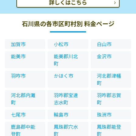
石川県の各市区町村別 料金ページ
加賀市
小松市
白山市
能美市
能美郡川北
金沢市
町
羽咋市
かほく市
河北郡津幡
町
河北郡内灘
羽咋郡宝達
羽咋郡志賀
町
志水町
町
七尾市
輪島市
珠洲市
鹿島郡中能
鳳珠郡穴水
鳳珠郡能登
登町
町
町