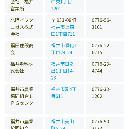
会社／福井
中央1丁目
営業所
1201
北陸イワタ
〒 933-0847
0776-56-
ニガス株式
福井市上森
3101
会社
田1丁目711
福田住設商
福井市順化1
0776-22-
会
丁目24-24
6715
福井燃料株
福井市日之
0776-23-
式会社
出1丁目14-
4744
23
福井市農業
福井市渕4丁
0776-33-
協同組合Ｌ
目611
1202
ＰＧセンタ
ー
福井市農業
福井市美山
0776-90-
協同組合／
町5-29
3133