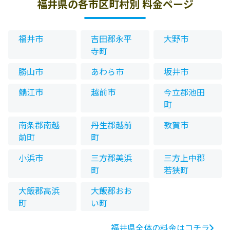
福井県の各市区町村別 料金ページ
福井市
吉田郡永平
大野市
寺町
勝山市
あわら市
坂井市
鯖江市
越前市
今立郡池田
町
南条郡南越
丹生郡越前
敦賀市
前町
町
小浜市
三方郡美浜
三方上中郡
町
若狭町
大飯郡高浜
大飯郡おお
町
い町
福井県全体の料金はコチラ