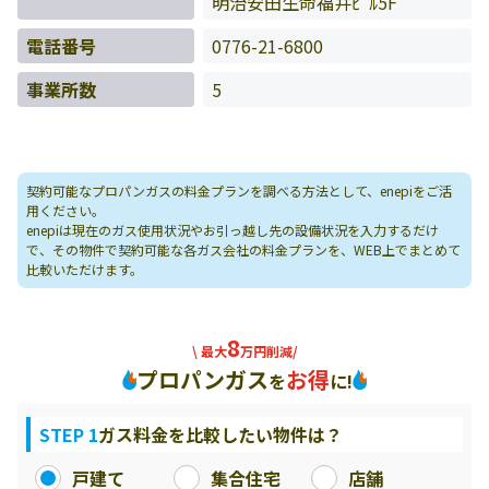
明治安田生命福井ﾋﾞﾙ5F
電話番号
0776-21-6800
事業所数
5
契約可能なプロパンガスの料金プランを調べる方法として、enepiをご活
用ください。
enepiは現在のガス使用状況やお引っ越し先の設備状況を入力するだけ
で、その物件で契約可能な各ガス会社の料金プランを、WEB上でまとめて
比較いただけます。
8
\ 最大
万円削減/
プロパンガス
お得
を
に!
STEP 1
ガス料金を比較したい物件は？
戸建て
集合住宅
店舗