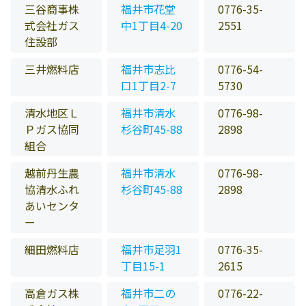
三谷商事株
福井市花堂
0776-35-
式会社ガス
中1丁目4-20
2551
住設部
三井燃料店
福井市志比
0776-54-
口1丁目2-7
5730
清水地区Ｌ
福井市清水
0776-98-
Ｐガス協同
杉谷町45-88
2898
組合
越前丹生農
福井市清水
0776-98-
協清水ふれ
杉谷町45-88
2898
あいセンタ
ー
細田燃料店
福井市足羽1
0776-35-
丁目15-1
2615
高倉ガス株
福井市二の
0776-22-