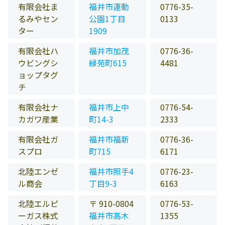
有限会社ま
福井市運動
0776-35-
るみやセン
公園1丁目
0133
ター
1909
有限会社ハ
福井市加茂
0776-36-
ウビングシ
緑苑町615
4481
ョップタグ
チ
有限会社ナ
福井市上中
0776-54-
カガワ産業
町14-3
2333
有限会社ガ
福井市福新
0776-36-
スプロ
町715
6171
北陸エンゼ
福井市照手4
0776-23-
ル商会
丁目9-3
6163
北陸エルピ
〒 910-0804
0776-53-
ーガス株式
福井市高木
1355