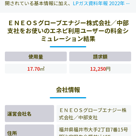
...
...
開されている基本情報に加え、
LPガス資料年報 2022年版
に掲載されている情報を参照しております。また、エネピ
にお問い合わせ頂いたお客様の料金データをもとに料金情
ＥＮＥＯＳグローブエナジー株式会社／中部
報などを表示しています。
支社をお使いのエネピ利用ユーザーの料金シ
ミュレーション結果
使用量
請求額
17.70
㎥
12,250
円
会社情報
ＥＮＥＯＳグローブエナジー株
運営会社名
式会社／中部支社
福井県福井市大手2丁目7番15号
住所