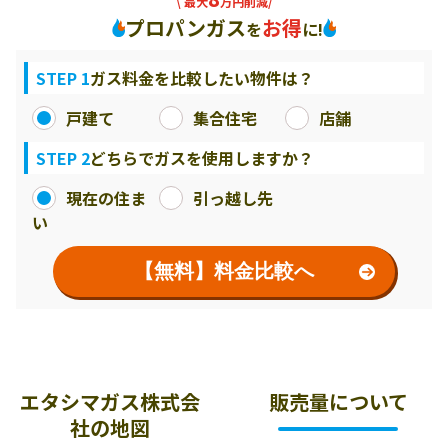
\ 最大
万円削減/
プロパンガス
お得
を
に!
STEP 1
ガス料金を比較したい物件は？
戸建て
集合住宅
店舗
STEP 2
どちらでガスを使用しますか？
現在の住ま
引っ越し先
い
【無料】料金比較へ
エタシマガス株式会
販売量について
社の地図